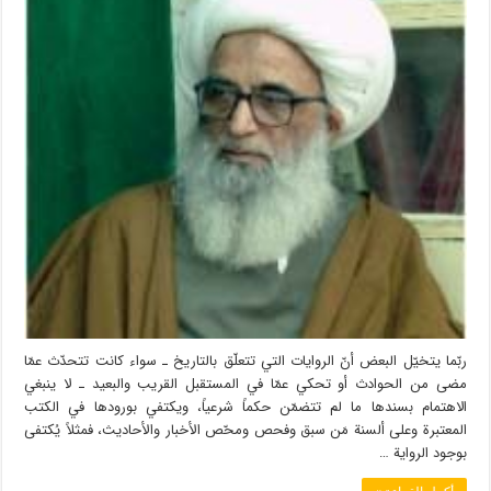
ربّما يتخيّل البعض أنّ الروايات التي تتعلّق بالتاريخ ـ سواء كانت تتحدّث عمّا
مضى من الحوادث أو تحكي عمّا في المستقبل القريب والبعيد ـ لا ينبغي
الاهتمام بسندها ما لم تتضمّن حكماً شرعياً، ويكتفي بورودها في الكتب
المعتبرة وعلى ألسنة مَن سبق وفحص ومحّص الأخبار والأحاديث، فمثلاً يُكتفى
بوجود الرواية …