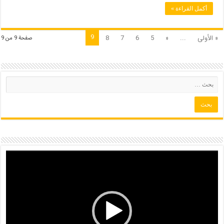
أكمل القراءة »
9
« الأولى
...
«
5
6
7
8
صفحة 9 من 9