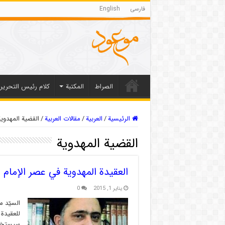
فارسی
English
الصراط
المکتبة
كلام رئيس التحرير
الرئيسية
/
العربیة
/
مقالات العربیة
/
القضية المهدویة
القضية المهدویة
العقيدة المهدوية في عصر الإمام 
يناير 1, 2015
0
السيّد م
للعقيدة
سيستخدم