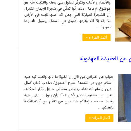
والأبصار والألباب وتتوفّر العقول على بحثه والتثبّت منه هو
موضوع الإمامة ، ذلك أنّها تمثّل في شجرة الإيمان الثمرة.
إنّ الشجرة المباركة التي جعل الله أصلها ثابت في الأرض
بلا إله إلاّ الله وفرعها منبثق في السماء برسول الله إنّما
ثمرتها …
أكمل القراءة »
 عن العقيدة المهدوية
جواب عن اعتراض من قال إنّ الغيبة ما بالها وقعت فيه عليه
السلام دون من تقدمه؟الشيخ الصدوق/ صاحب كتاب كمال
الدين وتمام النعمةقد يعترض معترض جاهل بآثار الحكمة،
غافل عن مستقيم التدبير لأهل الملّة بأنْ يقول: ما بال الغيبة
وقعت بصاحب زمانكم هذا دون من تقدّم من آبائه الأئمة
بزعمكم، …
أكمل القراءة »