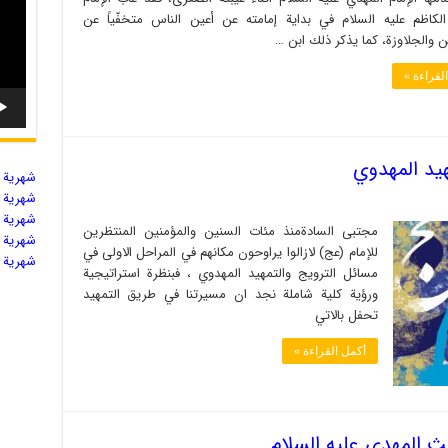
كاظم عليه السلام في بداية إمامته عن أعين الناس متخفّياً عن
 والجلاوزة، كما يذكر ذلك ابن …
لقراءة »
هيد المهدوي
شهریة ال
شهریة ال
شهریة ال
مجتبی السادةمنذ مئات السنين والمؤمنين المنتظرين
شهریة ال
للإمام (عج) لازالوا يراوحون مكانهم في المراحل الاولى في
شهریة ال
مسائل الترويج والتمهيد المهدوي ، فبنظرة استراتيجية
ورؤية كلية شاملة نجد ان مسيرتنا في طريق التمهيد
تحفل بالاتي
أكمل القراءة »
ث المهدي عليه السلام