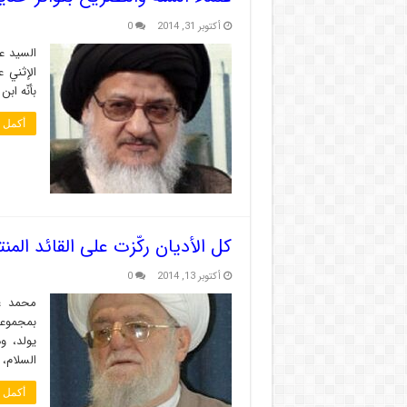
أكتوبر 31, 2014
0
السيد عل
الإثني ع
بأنّه اب
أكمل ا
كل الأديان ركّزت على القائد المنت
أكتوبر 13, 2014
0
محمد عل
بمجموعهم
يولد، و
السلام، 
أكمل ا