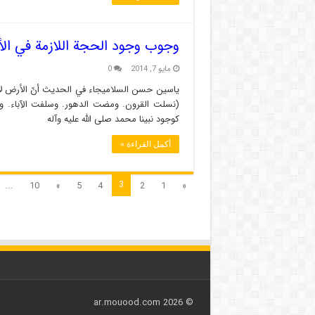
وجوب وجود الحجة اللازمة في ال
مايو 7, 2014
0
ياسين حسن السلاميجاء في الحديث أنّ الأرض لا 
(نسلت القرون. ومضت الدهور. وسلفت الآباء. و
كوجود نبينا محمد صلى الله عليه وآله
أكمل القراءة »
3
...
10
»
5
4
2
1
«
© 2026 ar.mouood.com