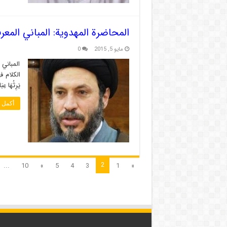
المحاضرة المهدوية: المباني المعر
مايو 5, 2015
0
المباني
الكلام في 
يَرِثُهَا 
أكمل ا
2
...
10
»
5
4
3
1
«