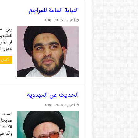
النيابة العامة للمراجع
أكتوبر 9, 2015
0
وفي هذا
للفقيه:و
أو لا؟.و
لعدول ا
أكمل ا
الحديث عن المهدوية
أكتوبر 9, 2015
0
السيد عب
صريحةً 
الكلمة 
وإنّما 