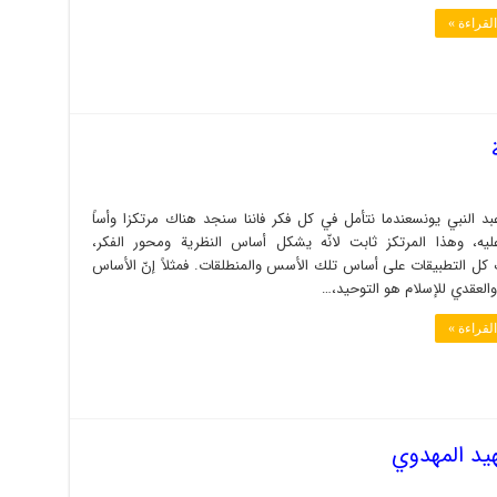
لقراءة »
د النبي يونسعندما نتأمل في كل فكر فاننا سنجد هناك مرتكزا وأساً
ليه، وهذا المرتكز ثابت لانّه يشكل أساس النظرية ومحور الفكر،
كل التطبيقات على أساس تلك الأسس والمنطلقات. فمثلاً إنّ الأساس
والعقدي للإسلام هو التوحيد،…
لقراءة »
هيد المهدوي