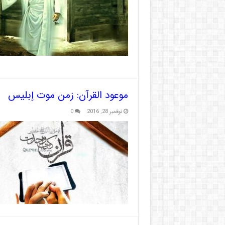
موعود القرآن: زمن موت إبليس
نوفمبر 28, 2016
0