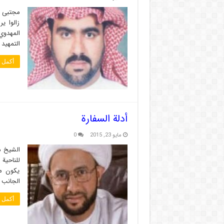
مجتبى ا
زالوا ي
المهدوي
التمهيد 
أكمل ا
أدلة السفارة
مايو 23, 2015
0
الشيخ م
للناحية 
يكون ما
الجانب 
أكمل ا