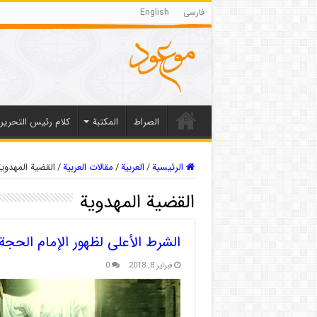
فارسی
English
الصراط
المکتبة
كلام رئيس التحرير
الرئيسية
/
العربیة
/
مقالات العربیة
/
القضية المهدویة
القضية المهدویة
الشرط الأعلى لظهور الإمام الحجة
فبراير 8, 2018
0