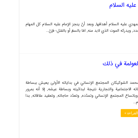
عليه السلام
هدي عليه السلام أهدافها, وبعد أنْ ينجز الإمام عليه السلام كل المهام
محدد, ويدركه الموت الذي لابد منه, امّا بالسمّ أو بالقتل؛ فإنّ…
العولمة في ذلك
حمد الشوكيكان المجتمع الإنساني في بداياته الأولى يعيش ببساطة
ته الاجتماعية والتجارية نتيجة لبدائيته وبساطة عيشه, إلا أنه بمرور
وباتساع المجتمع الإنساني وتمدّده, وتعدّد حاجاته, وتعقيد علاقاته, بدا
م…
لقراءة »