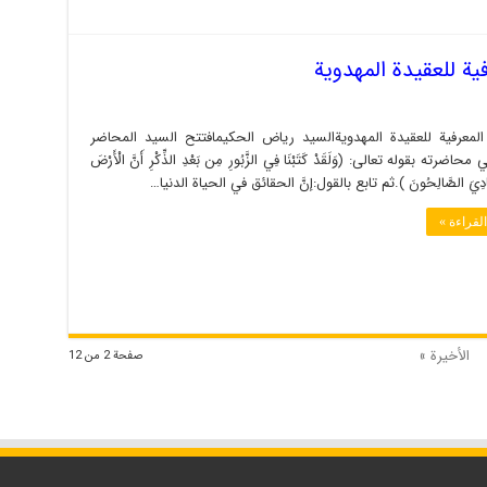
فية للعقيدة المهدوية
 المعرفية للعقيدة المهدويةالسيد رياض الحكيمافتتح السيد المحاضر
محاضرته بقوله تعالى: (وَلَقَدْ كَتَبْنَا فِي الزَّبُورِ مِن بَعْدِ الذِّكْرِ أَنَّ الْأَرْضَ
عِبَادِيَ الصَّالِحُونَ ).ثم تابع بالقول:إنَّ الحقائق في الحياة الدنيا…
لقراءة »
الأخيرة »
صفحة 2 من 12