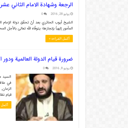
الرجعة وشهادة الامام الثاني عشر 
يوليو 28, 2016
0
الشيخ أيوب الحائري بعد أنْ تحقّق دولة الإمام الم
المأمور إلهياً بإنجازها؛ يتوفّاه الله تعالى بالأجل ال
أكمل القراءة »
ضرورة قيام الدولة العالمية ودور 
يونيو 8, 2016
0
السيد م
في علاقا
الزمان, 
قيام نظا
أكمل ا