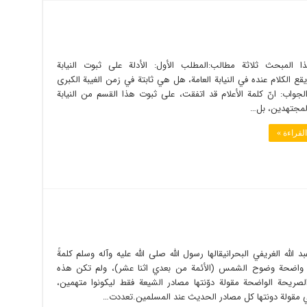
 المبحث ثلاثة مطالب:المطلب الأول: الأدلة على ثبوت النيابة
يقع الكلام عنده في النيابة العامة، هل هي ثابتة في زمن الغيبة الكبرى
الجواب: انّ كلمة الأعلام قد اتفقت، على ثبوت هذا القسم من النيابة
لمجتهدين، بل…
لقراءة »
د الله الغريفي البحرانيقالها رسول الله صلى الله عليه وآله وسلم كلمةً
واضحة وضوح الشمس (الأئمة من بعدي اثنا عشر)، ولم تكن هذه
الصريحة الواضحة مقولة دوّنتها مصادر الشيعة فقط ليكونوا متهمين،
هي مقولة دونتها كل مصادر الحديث عند المسلمين.تعددت…