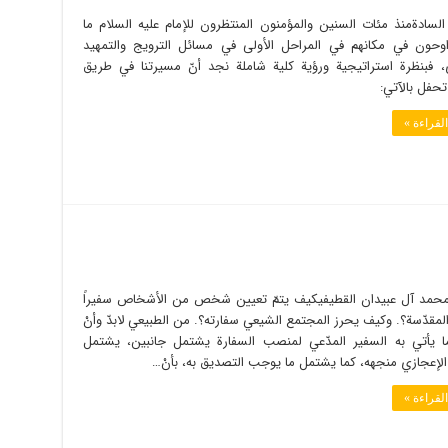
لسادةمنذ مئات السنين والمؤمنون المنتظرون للإمام عليه السلام ما
راوحون في مكانهم في المراحل الأولى في مسائل الترويج والتمهيد
، فبنظرة استراتيجية ورؤية كلية شاملة نجد أنّ مسيرتنا في طريق
تحفل بالآتي:
لقراءة »
حمد آل عبيدان القطيفيكيف يتمّ تعيين شخص من الأشخاص سفيراً
المقدّسة؟. وكيف يحرز المجتمع الشيعي سفارته؟. من الطبيعي لابدّ وأنْ
 يأتي به السفير المدّعي لمنصب السفارة يشتمل جانبين، يشتمل
الإعجازي منجهه، كما يشتمل ما يوجب التصديق به، بأنْ…
لقراءة »