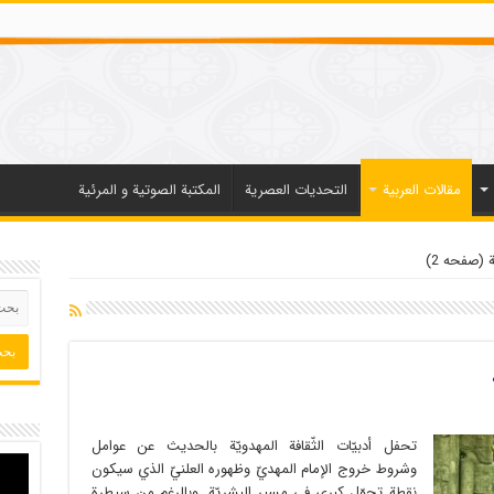
مقالات العربیة
التحديات العصرية
المكتبة الصوتية و المرئية
 (صفحه 2)
تحفل أدبيّات الثّقافة المهدويّة بالحديث عن عوامل
وشروط خروج الإمام المهديّ وظهوره العلنيّ الذي سيكون
نقطة تحوّل كبرى في مسير البشريّة. وبالرغم من سيطرة