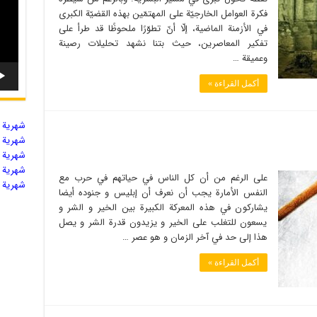
فكرة العوامل الخارجيّة على المهتمّين بهذه القضيّة الكبرى
في الأزمنة الماضية، إلّا أنّ تطوّرًا ملحوظًا قد طرأ على
تفكير المعاصرين، حيث بتنا نشهد تحليلات رصينة
وعميقة …
أكمل القراءة »
شهریة ال
شهریة ال
شهریة ال
شهریة ال
على الرغم من أن كل الناس في حياتهم في حرب مع
شهریة ال
النفس الأمارة يجب أن نعرف أن إبليس و جنوده أيضا
يشاركون في هذه المعركة الكبيرة بين الخير و الشر و
يسعون للتغلب على الخير و يزيدون قدرة الشر و يصل
هذا إلى حد في آخر الزمان و هو عصر …
أكمل القراءة »