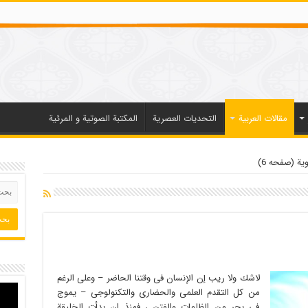
مقالات العربیة
التحديات العصرية
المكتبة الصوتية و المرئية
یة (صفحه 6)
لاشك ولا ریب إن الإنسان فی وقتنا الحاضر – وعلى الرغم
من كل التقدم العلمی والحضاری والتكنولوجی – یموج
فی بحر من الظلمات والفتن ، فمنذ ان بدأت الخلیقة