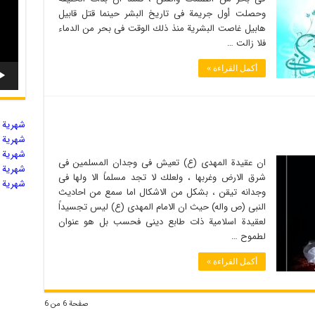
وحصلت أول جریمة فی تاریخ البشر حینما قتل قابیل
هابیل غاصت البشریة منذ ذلك الوقت فی بحر من الدماء
فلا زالت …
أكمل القراءة »
شهریة ال
شهریة ال
شهریة ال
ان عقیدة المهدی (ع) تعیش فی وجدان المسلمین فی
شهریة ال
شرق الارض وغربها ، ولعلك لا تجد مسلماً الا ولها فی
شهریة ال
وجدانه تیقن ، بشكل من الاشكال اما سمع من احادیث
النبی (ص واله) حیث ان الامام المهدی (ع) لیس تجسیداً
لعقیدة اسلامیة ذات طابع دینی فحسب بل هو عنوان
لطموح …
أكمل القراءة »
صفحة 6 من 6