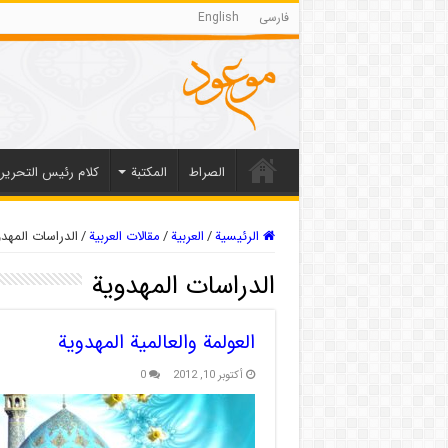
فارسی
English
الصراط
المکتبة
كلام رئيس التحرير
الرئيسية
/
العربیة
/
مقالات العربیة
/
الدراسات المهدو
الدراسات المهدویة
العولمة والعالمیة المهدویة
أكتوبر 10, 2012
0