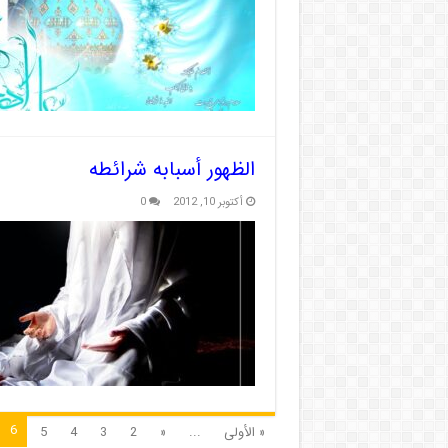
الظهور أسبابه شرائطه
أكتوبر 10, 2012
0
6
« الأولى
...
«
2
3
4
5