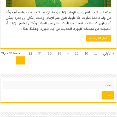
ویتضمّن إثبات النص على الإمام، إثبات إمامة الإمام، إثبات اسمه واسم أبیه وأنه
من ولد فاطمة صلوات الله علیها، طول عمر الإمام، وإثبات إمكان أن عمره یمكن
أن یطول كما طالت الأعمار سابقاً، كما طال عمر الخضر وأمثال الخضر، إثبات أو
الحدیث عن مقدمات ظهوره، الحدیث عن أیام ظهوره..وهكذا. هذا …
أكمل القراءة »
« الأولى
...
10
20
«
29
30
31
32
صفحة 33 من 33
33