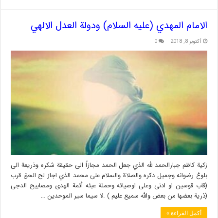
الامام المهدي (عليه السلام) ودولة العدل الالهي
أكتوبر 8, 2018
0
زكية كاظم جبارالحمد لله الذي جعل الحمد مجازاً الى حقيقة شكره وذريعة الى
بلوغ رضوانه وجميل ذكره والصلاة والسلام على محمد الذي اجاز لح الحق قرب
(قاب قوسين او ادنى وعلى اوصيائه وحملة عبئه أئمة الهدى ومصابيح الدجى
(ذرية بعضها من بعض والله سميع عليم ) .لا سيما سير الموحدين …
أكمل القراءة »