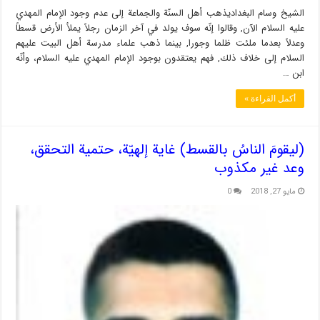
الشيخ وسام البغداديذهب أهل السنّة والجماعة إلى عدم وجود الإمام المهدي
عليه السلام الآن, وقالوا إنّه سوف يولد في آخر الزمان رجلاً يملأ الأرض قسطاً
وعدلاً بعدما ملئت ظلما وجورا, بينما ذهب علماء مدرسة أهل البيت عليهم
السلام إلى خلاف ذلك, فهم يعتقدون بوجود الإمام المهدي عليه السلام، وأنّه
ابن …
أكمل القراءة »
(ليقومَ الناسُ بالقسط) غاية إلهيّة، حتمية التحقق،
وعد غير مكذوب
مايو 27, 2018
0