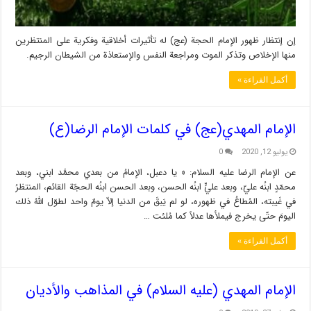
إن إنتظار ظهور الإمام الحجة (عج) له تأثیرات أخلاقیة وفکریة علی المنتظرین
منها الإخلاص وتذکر الموت ومراجعة النفس والإستعاذة من الشیطان الرجیم.
أكمل القراءة »
الإمام المهدي(عج) في كلمات الإمام الرضا(ع)
يوليو 12, 2020
0
عن الإمام الرضا عليه السلام: « يا دعبل، الإمامُ من بعدي محمَّد ابني، وبعد
محمّدٍ ابنُه عليّ، وبعد عليٍّ ابنُه الحسن، وبعد الحسن ابنُه الحجّة القائم، المنتظرُ
في غَيبته، المُطاعُ في ظهوره، لو لم يَبقَ من الدنيا إلاّ يومٌ واحد لطوّل اللهُ ذلك
اليومَ حتّى يخرج فيملأها عدلاً كما مُلئت …
أكمل القراءة »
الإمام المهدي (عليه السلام) في المذاهب والأديان