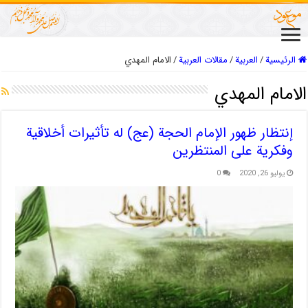
الرئيسية
/
العربیة
/
مقالات العربیة
/
الامام المهدي
الامام المهدي
إنتظار ظهور الإمام الحجة (عج) له تأثیرات أخلاقیة
وفکریة علی المنتظرین
يوليو 26, 2020
0