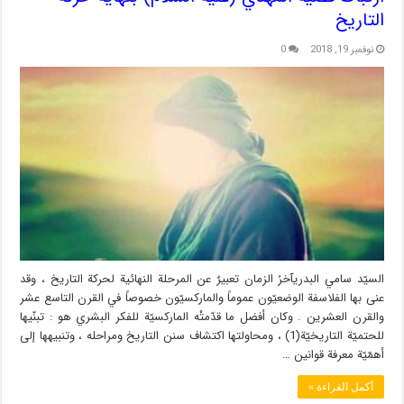
التاريخ
نوفمبر 19, 2018
0
السيّد سامي البدريآخرُ الزمان تعبيرٌ عن المرحلة النهائية لحركة التاريخ ، وقد
عنى بها الفلاسفة الوضعيّون عموماً والماركسيّون خصوصاً في القرن التاسع عشر
والقرن العشرين . وكان أفضل ما قدّمتْه الماركسيّة للفكر البشري هو : تبنّيها
للحتميّة التاريخيّة(1) ، ومحاولتها اكتشاف سنن التاريخ ومراحله ، وتنبيهها إلى
أهمّيّة معرفة قوانين …
أكمل القراءة »