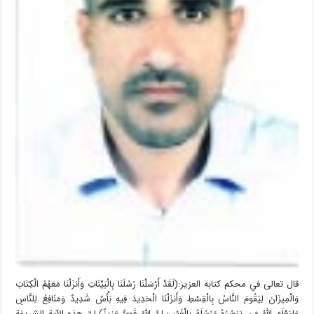
قال تعالى في محكم كتابه العزيز:(لَقَدْ أَرْسَلْنَا رُسُلَنَا بِالْبَيِّنَاتِ وَأَنزَلْنَا مَعَهُمُ الْكِتَابَ
وَالْمِيزَانَ لِيَقُومَ النَّاسُ بِالْقِسْطِ وَأَنزَلْنَا الْحَدِيدَ فِيهِ بَأْسٌ شَدِيدٌ وَمَنَافِعُ لِلنَّاسِ
وَلِيَعْلَمَ اللَّهُ مَن يَنصُرُهُ وَرُسُلَهُ بِالْغَيْبِ إِنَّ اللَّهَ قَوِيٌّ عَزِيزٌ).إنّ هذه الآية الشريفة