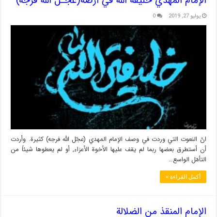
الإمام المهدي خليفة الله في أرضه(عجّـل الله فرجه)
يوليو 27, 2019
0
انّ النعوت التي وردت في وصف الإمام المهدي (عجّل الله فرجه) كثيرة. وأردت
أن أستطرق بعضها ربما لم يقف عليها الأخوة الأعزاء, أو لم يعطوها شيئاً من
التأمّل الواسع…
أكمل القراءة »
الإمام المنقذ من الضلالة