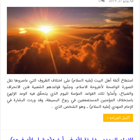
يوليو 27, 2019
0
استطاع أئمّة أهل البيت (عليه السلام) على اختلاف الظروف التي عاصروها نقل
الصورة الواضحة لأطروحة الاسلام، وجنّبوا قواعدهم الشعبية فتن الانحراف
والضياع، وأَعدّوا تلك القواعد المؤمنة لليوم الذي يتحقّق فيه الوعد الإلهيّ
باستخلاف المؤمنين المستضعفين في ربوع البسيطة، وقد وردت البشارة في
الإمام المهدي (عليه السلام) ـ وهو الشخص الذي …
أكمل القراءة »