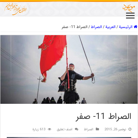
الرئيسية
/
العربیة
/
الصراط
/
الصراط 11- صفر
الصراط 11- صفر
نوفمبر 26, 2015
الصراط
اضف تعليق
613 زيارة