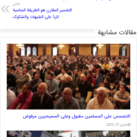
التالي
التفسیر المقارن هو الطریقة المناسبة
للردّ علی الشبهات والشکوک
مقالات مشابهة
التجسس على المسلمين مقبول وعلى المسيحيين مرفوض
فبراير 27, 2023