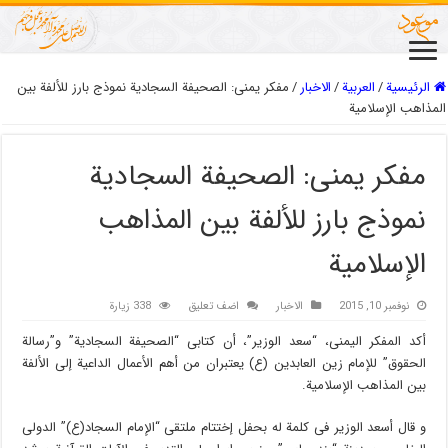
الرئيسية
/
العربیة
/
الاخبار
/
مفکر یمنی: الصحیفة السجادیة نموذج بارز للألفة بین
المذاهب الإسلامیة
مفکر یمنی: الصحیفة السجادیة
نموذج بارز للألفة بین المذاهب
الإسلامیة
نوفمبر 10, 2015
الاخبار
اضف تعليق
338 زيارة
أکد المفکر الیمنی، “سعد الوزیر”، أن کتابی “الصحیفة السجادیة” و”رسالة
الحقوق” للإمام زین العابدین (ع) یعتبران من أهم الأعمال الداعیة إلی الألفة
بین المذاهب الإسلامیة.
و قال أسعد الوزیر فی کلمة له بحفل إختتام ملتقی “الإمام السجاد(ع)” الدولی