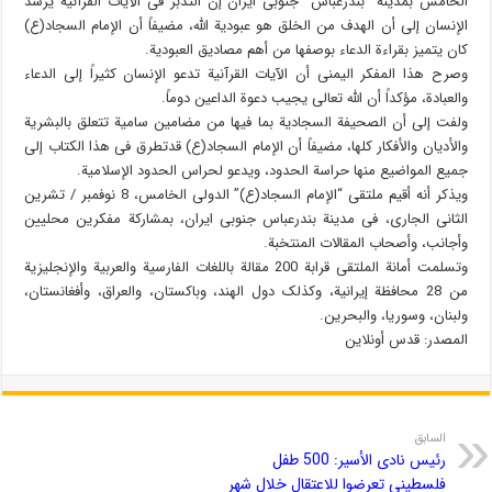
الخامس بمدینة “بندرعباس” جنوبی ایران إن التدبر فی الآیات القرآنیة یرشد
الإنسان إلی أن الهدف من الخلق هو عبودیة الله، مضیفاً أن الإمام السجاد(ع)
کان یتمیز بقراءة الدعاء بوصفها من أهم مصادیق العبودیة.
وصرح هذا المفکر الیمنی أن الآیات القرآنیة تدعو الإنسان کثیراً إلی الدعاء
والعبادة، مؤکداً أن الله تعالی یجیب دعوة الداعین دوماً.
ولفت إلی أن الصحیفة السجادیة بما فیها من مضامین سامیة تتعلق بالبشریة
والأدیان والأفکار کلها، مضیفاً أن الإمام السجاد(ع) قدتطرق فی هذا الکتاب إلی
جمیع المواضیع منها حراسة الحدود، ویدعو لحراس الحدود الإسلامیة.
ویذکر أنه أقیم ملتقی “الإمام السجاد(ع)” الدولی الخامس، 8 نوفمبر / تشرین
الثانی الجاری، فی مدینة بندرعباس جنوبی ایران، بمشارکة مفکرین محلیین
وأجانب، وأصحاب المقالات المنتخبة.
وتسلمت أمانة الملتقی قرابة 200 مقالة باللغات الفارسیة والعربیة والإنجلیزیة
من 28 محافظة إیرانیة، وکذلک دول الهند، وباکستان، والعراق، وأفغانستان،
ولبنان، وسوریا، والبحرین.
المصدر: قدس أونلاین
السابق
رئيس نادى الأسير: 500 طفل
فلسطينى تعرضوا للاعتقال خلال شهر