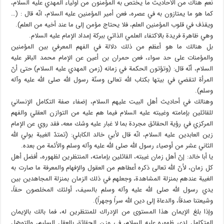
نعم هناك من الأحاديث ما يختص به المؤمنون من أولياء المهدي عليه السلام،
كما هو ما يمتازون به في عصره، فعن أمير المؤمنين عليه السلام، انّه قال : (…
ويقذف في قلوب المؤمنين العلم، فلا يحتاج مؤمن إلى ما عند أخيه من العلم).
وهي ظاهرة فريدة بالاكتفاء العلمي الذاتي ببركة إمداد الإمام عليه السلام.
بل هنالك ما هو أعظم من ذلك دلالة في الفهم المعرفي بين المؤمنين
والمؤمنات على حد سواء، فعن حمران بن أعين عن الإمام محمد الباقر عليه
السلام، أنّه قال: (وتؤتون الحكمة في زمانه (زمن المهدي عليه السلام) حتى أنّ
المرأة لتقضي في بيتها بكتاب الله تعالى وسنّة رسول الله صلى الله عليه وآله
وسلم).
وهنالك في أحاديث أهل البيت عليهم السلام، إضفاء صفة التكامل الإنساني
للقائلين بإمامته وغيبته عليه السلام فيما هم عليه من التوازن العقلي والفهم
المركزي في رؤية الحقائق مجردة بما لا غبار عليه وشك معه، فقد روي عن الإمام
زين العابدين عليه السلام، انّه قال لأبي خالد الكابلي: (تمتدّ الغيبة بولي الله
الثاني عشر من أوصياء رسول الله صلى الله عليه وآله وسلم والأئمة من بعده.
يا أبا خالد: إنّ أهل زمان غيبته، القائلين بإمامته، المنتظرين لظهوره، أفضل أهل
كل زمان، لأنّ الله تعالى ذكره أعطاهم من العقول والإفهام والمعرفة ما صارت به
الغيبة عندهم بمنزلة المشاهدة، وجعلهم في ذلك الزمان بمنزلة المجاهدين بين
يدي رسول الله صلى الله عليه وآله وسلم بالسيف، أولئك المخلصون حقاً،
وشيعتنا صدقاً، والدعاة إلى دين الله سراً وجهراً).
وإذا بلغ الإيمان هذا المستوى من الإدراك للمنتظرين له، فما بالك بالإيمان
المتكامل لدى ظهوره عليه السلام، في وزن الحقائق بالعقل السليم، والتوصّل