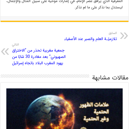
المعرفية الذي يرافق عصر الإمام، في إشارات موحية على سبيل المثال والإجمال،
ليستدل بما نذكر على ما لم نذكر.
السابق
تلازميّـة العلم والصبر عند الأصفياء
التالي
جمعية مغربية تحذر من “الاختراق
الصهيوني” بعد مغادرة 30 شابًا من
يهود المغرب البلاد باتجاه إسرائيل
مقالات مشابهة