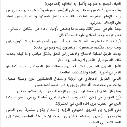
العباد، فجمع به عقولهم وأكمل به اخلاقهم (احلامهم)).
ولا تحسبن ذلك من وضع اليد على الرؤوس حقيقة، وانّما هو تعبير مجازي عن
رعاية الإمام للبشرية، وامتلاكه بالقوة، لا بالفعل ناصيتها، وذلك بترويض العباد
على الإدراك المعرفي.
وهذا عام في البشر كافة، وهناك ما يختص بأولياء الإمام من التكامل الإنساني.
فعن الإمام جعفر الصادق عليه السلامأنّه قال:
(إنّ قائمنا اذا قام مدّ الله لشيعتنا في أسماعهم وأبصارهم حتى لا يكون بينهم
وبينه بريد، يكلّمهم فيسمعونه ، وينظرون إليه وهو في مكانه).
وذلك طريق لهداية الاسماع والابصار إلى الحق بشكل مباشر، وأمّا كيف يحدث
ذلك فله مؤشران قائمان لا يختلف بهما اثنان:
الأول: الطريق الطبيعي المتعارف اليوم بوسائط نقل الصوت والصورة، كما هو
الأمر في أجهزة التلفزة والفضائيات العالمية.
الثاني: الطريق الاعجازي في الرؤية والسماع الحقيقيين دون وسيلة علمية،
وذلك من مختصات الله تعالى ويجريه على عباده المخلصين.
وما يقال هنا يقال نفسه فيما روي عن الإمام الصادق عليه السلام، انه قال:
(إنّ المؤمن في زمان القائم وهو بالمشرق ليرى أخاه الذي في المغرب، وكذا
الذي في المغرب يرى اخاه الذي في المشرق).
بقي القول: إنّ الطريق الطبيعي للرؤية والسماع يكون مشتركاً بين الناس
ولايخص المؤمنين لوحدهم، فلذا يرى البحث إنّ في هذا الملحظ إشارة إلى
البعد الاعجازي الخاص.