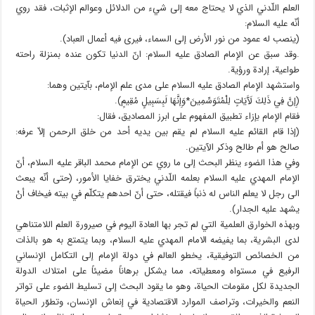
العلم اللّدني الذي لا يحتاج معه إلى شيء من الدلائل وعوالم الإثبات، فقد روي
أنّه عليه السلام:
(ينصب له عمود من نور الأرض إلى السماء، فيرى فيه أعمال العباد).
.وقد سبق عن الإمام الصادق عليه السلام: انّ الدنيا تكون عنده بمنزلة راحته
طواعية، إرادة ورؤية.
واستشهد الإمام الصادق عليه السلام على مدى علم الإمام، بآيتين وهما:
(إِنَّ فِي ذَلِكَ لَآَيَاتٍ لِلْمُتَوَسِّمِينَ*وَإِنَّهَا لَبِسَبِيلٍ مُقِيمٍ).
فقام الإمام بإزاء تطبيق المفهوم على ابرز المصاديق، فقال:
(إذا قام القائم عليه السلام لم يقم بين يديه أحد من خلق الرحمن إلاّ عرفه:
صالح هو أم طالح وذكر الآيتين.
وفي هذا الضوء ينظر البحث إلى ما روي عن الإمام محمد الباقر عليه السلام، أنّ
الإمام المهدي عليه السلام بعلمه اللّدني يخترق خفايا الأمور، (حتى أنّه يبعث
الى رجل لا يعلم الناس له ذنباً فيقتله، حتى أنّ احدهم يتكلّم في بيته فيخاف أنْ
يشهد عليه الجدار).
وبهذه الخوارق العلمية التي لم تجر بها العادة اليوم في صيرورة العلم اللامتناهي
لدى البشرية، بما يفيضه الامام المهدي عليه السلام، وبما يتمتع به هو بالذات
من الخصائص التوفيقية، يخطو العالم في دولة الإمام إلى التكامل الإنساني
الرفيع في مستواه ومعطياته، مما يشكل برهاناً مضيئاً على امتلاك الدولة
الجديدة لكل مقومات الحياة، وهو ما يقود البحث إلى تسليط الضوء على تواتر
النعم والخيرات، وتراصف الموارد الاقتصادية في إنعاش الإنسان، وتطوّر الحياة