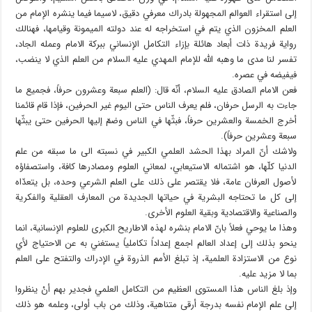
إلى استقراء العوالم المجهولة بادراك معرفي دقيق، لاسيما فيما ينشره الإمام من
العلم المخزون الذي يتم في استخراجه له عند دولته الميمونة وقيامها، فهنالك
رواية فريدة ذات أبعاد هائلة بإزاء التكامل الإنساني ببركة الامام وعمله الجاد،
تفسر لنا مدى ما وهبه الله للإمام المهدي عليه السلام من العلم الذي لا ينضب،
فيفيضه في عصره.
فعن الامام الصادق عليه السلام، أنّه قال: (العلم سبعة وعشرون حرفاً، فجميع ما
جاءت به الرسل حرفان، فلم يعرف الناس حتى اليوم غير الحرفين، فإذا قام قائمنا
أخرج الخمسة والعشرين حرفاً، فبثّها في الناس وضمّ إليها الحرفين حتى يبثّها
سبعة وعشرين حرفاً).
ولاشك أنّ المراد بهذا الحشد العلمي الكبير في نسبته الى ما سبقه من علم
الدنيا كلّها، هو اشتماله الاستيعابي، لمعاني العلوم ومصادرها كافة، واستصفاؤه
لأصول العرفان عامة، فلا يقتصر على ذلك على العلم الشرعي وحده، بل يتعدّاه
إلى كل ما تحتاجه البشرية في حياتها الجديدة من المعارف العقلية والفكرية
والصناعية والاقتصادية وبقية العلوم الأخرى.
وهذا ما يوحي فعلاً بانّ الامام بنشره لهذه الاطاريح الكبرى للعلوم الإنسانية، انما
ينحو بذلك إلى إعداد العالم اجمع إعداداً تكاملياً يستغني به عن الاحتياج لأي
نوع من الاستزادة العلمية، إذ تبلغ الأمم الذروة في الإدراك والتفتح على العلم
بما لا مزيد عليه.
وإذ بلغ الناس هذا المستوى العظيم من التكامل العلمي فجدير بهم أنْ ينظروا
إلى علم الإمام نفسه بدرجة أرقى متناهية، وذلك من باب أولى، وعلمه هو ذلك