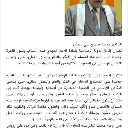
الدكتور محمد حسين علي الصغير
تقترن إقامة الدولة الإسلامية بقيادة الإمام المهدي عليه السلام، بتبلور ظاهرة
جديدة على المجتمع المسلم في الفكر والعلم والتطوّر العقلي، حتى يتجلى
التكامل الإنساني في الصفوة المختارة من أصحابه وأوليائه، ويمتدّ ذلك…
تقترن إقامة الدولة الإسلامية بقيادة الإمام المهدي عليه السلام، بتبلور ظاهرة
جديدة على المجتمع المسلم في الفكر والعلم والتطوّر العقلي، حتى يتجلى
التكامل الإنساني في الصفوة المختارة من أصحابه وأوليائه، ويمتدّ ذلك إلى
الركب الإيماني السائر بخط الإمام في الشرق والغرب، ومنطق الروايات الغيبي
يكاد أنْ يكون متظافراً في أصالة هذه الظاهرة وتطوّرها ببركة توجيه الإمام عليه
السلام، فالأذهان تبدو وكأنّها تتوقّد ذكاء، والعقول مفعمة ادراكاً، والقلوب تكاد
تفيض خشوعاً وإيماناً، ذلك كلّه بما وهب الله تعالى لعباده من رجاحة العقل
وكمال الأحلام، ويكون ذلك مواكباً للوعي التام والإدراك العميق.
فعن الإمام محمد الباقر عليه السلام انّه قال: (إذا قام قائمنا وضع يده على رؤوس