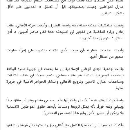
سترة أمس الثلاثاء، فيما قامت قوات من ميليشيات النظام المرتزقة بمداهمة
منازل المواطنين وعبثت بمحتوياتها، قبل أن تعتقل ١٠ المدنيين على الأقل
بشكل عشوائي.
ونفذت ميليشيات مدنية حملة دهم واسعة للمنازل، وأعاقت حركة الأهالي، عقب
إعلان وزارة الداخلية عن تفجير في استهدف حافة تقل عناصر أمنيين ما أدى
لمقتل ٢ منهم وإصابة آخرين.
وأفادت صفحات إخبارية بأن قوات الأمن اعتدت بالضرب على إمرأة حاولت
منعهم من اعتقال أخيها.
وقالت جمعية الوفاق الوطني الإسلامية إن ما يحدث في جزيرة سترة الواقعة
بالعاصمة البحرينية المنامة هو عقاب جماعي منظم، حيث ان هناك اعتقالات
ومداهمات لمنازل الآمنين وترويع للأهالي وانتشار الحواجز الأمنية في جزيرة
سترة.
واستنكرت الوفاق هذه “الأعمال واعتبرتها عقاب جماعي منظم وهو أمر مقلق جداً
وينبغي وقفه فوراً، لأنه يمثل ترويعا ومساساً بأبسط حقوق المواطنين الانسانية
ولا يمكن أن تسير الأمور وفق هذا النمط من التعاطي”.
وأكدت الجمعية على تضامنها الكامل مع أهالي جزيرة سترة بكل قراها ومناطقها