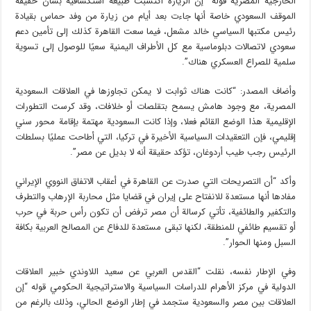
الخارجية المصرية قوله “إن الزيارة اكتسبت طبيعة استكشافية بشأن حقيقة
الموقف السعودي خاصة أنها جاءت بعد أيام من زيارة من وفد حماس بقيادة
رئيس مكتبها السياسي خالد مشعل، فيما سعت القاهرة كذلك إلى تأمين دعم
سعودي لاتصالات دبلوماسية مع كل الأطراف اليمنية سعيًا للوصول إلى تسوية
سلمية للصراع العسكري هناك”.
وأضاف المصدر: “كانت هناك ثوابت لا يمكن تجاوزها في العلاقات السعودية
المصرية، مع وجود هامش يسمح بتقلصات أو خلافات، وقد كرست التطورات
الإقليمية هذا الوضع القائم فعلا، وإذا كانت السعودية مهتمة بإقامة محور سني
إقليمي، فإن التعقيدات السياسية الأخيرة في تركيا، التي أطاحت عمليًا بسلطات
الرئيس رجب طيب أردوغان، تؤكد حقيقة أنه لا بديل عن مصر”.
وأكد “أن التصريحات التي صدرت عن القاهرة في أعقاب الاتفاق النووي الإيراني
مفادها أنها مستعدة للانفتاح على إيران في قضايا مثل محاربة الإرهاب والتطرف
والتكفير والطائفية، تأتي كرسالة أن مصر ترفض أن تكون رأس حربة في حرب
أو تقسيم طائفي للمنطقة، لكنها تبقى مستعدة للدفاع عن المصالح العربية بكافة
السبل ومنها الحوار”.
وفي الإطار نفسه، نقلت “القدس العربي عن سعيد اللاوندي خبير العلاقات
الدولية في مركز الأهرام للدراسات السياسية والاستراتيجية الحكومي قوله “إن
العلاقات بين مصر والسعودية ستجمد في إطار الوضع الحالي، وذلك بالرغم من