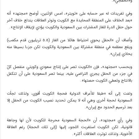
و«الخفجي».
وفي تغريدات له عبر حسابه على «تويتر»، امس الإثنين، أوضح «مجتهد» أنه
«بعد الخلاف على المنطقة المحايدة مع الكويت وتوتر العلاقات يندلع خلاف آخر
حول حقل الدرة للغاز المشترك بين السعودية والكويت يؤدي لإيقاف الإنتاج».
وأضاف أن «الحقل يحوي احتياطا هائلا من الغاز (٥.٥ تريليون قدم مكعب)
ويقع معظمه في منطقة مشتركة بين السعودية والكويت لكن جزءا بسيطا منه
يحاذي إيران».
وبحسب «مجتهد»، فإن «الكويت تصر على إنتاج سعودي وكويتي منفصل كلّ
في جزء من الحقل يجري التراضي عليه، بينما تصر السعودية على أن تتكفل
بالانتاج وتعطي الكويت حصتها».
ولفت إلى أنه «طبقا للأعراف الدولية فحجة الكويت أقوى، ولذلك لجأت
السعودية لحجة أخرى وهي أنه لا يمكن تحديد نصيب الكويت من الحقل إلا
بعد ترسيم الحدود مع إيران».
وفي رأي «مجتهد»، أن «الحجة السعودية محرجة للكويت لأن لها وجاهة
قانونية، لكن الكويت استغربت اللجوء إليها (إلى تلك الحجة) رغم العلاقة
الأخوية، ولذلك توترت العلاقات أكثر».