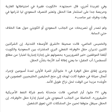
وفي تغريدة أخري، قال «مجتهد»: «الكويت فقيرة في احتياطاتها الغازية
وحريصة جدا على استثمار هذا الحقل وتعتبر التصرف السعودي ليا لذراعها في
وقت وظرف غير مناسب».
ولم تصدر أي تصريحات من الجانب السعودي أو الكويتي حول هذا الخلاف
حتي الساعة.
والخميس الماضي، قالت صحيفة «الشرق الأوسط» اللندنية، إن الشركتين
اللتين تديران حقل «الوفرة» النفطي البري المشترك بين السعودية والكويت
أبلغتا الموظفين «غير الضروريين» بحصولهم على إجازة إجبارية اعتبارا من مطلع
أغسطس/ آب المقبل؛ ما يعني إطالة أمد الأزمة بشأن الحقل.
وجرى إغلاق حقل الوفرة في ١١ مايو/أيار للمرة الأولى لمدة أسبوعين لإجراء
أعمال صيانة في خطوة كانت تهدف إلى منح الحليفين الخليجيين العضوين في
«أوبك» مزيدا من الوقت لحل نزاع طويل الأمد.
وفي ٢٧ مايو/ أيار الماضي، قالت متحدثة باسم شركة النفط الأمريكية
«شيفرون»، الحاصلة من الجانب السعودي على امتياز إدارة حقل «الوفرة»، إن
الحقل سيظل متوقفا لحين حل المشكلات التي تعوق التشغيل.