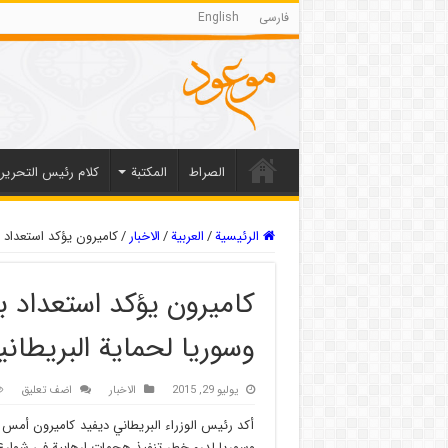
فارسی
English
الصراط
المکتبة
كلام رئيس التحرير
الرئيسية
/
العربیة
/
الاخبار
/
كاميرون يؤكد استعداد ب
كاميرون يؤكد استعداد بل
وسوريا لحماية البريطاني
يوليو 29, 2015
الاخبار
اضف تعليق
أكد رئيس الوزراء البريطاني ديفيد كاميرون أمس ا
وسوريا لدرء خطر تنفيذ هجمات ارهابية في شوارع 