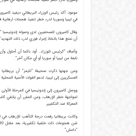
موعود: أكد رئيس الوزراء البريطاني ديفيد كامير
في ليبيا وسوريا لدرء خطر تنفيذ هجمات ارهابية ف
وقال كاميرون للصحفيين لدى وصوله إندونيسيا “لو
أن نمنع هذا باتخاذ إجراء فوري لدرء ذلك التهديد”
وأضاف “كرئيس للوزراء.. أود دائما أن أحاول وأ
نابعة من ليبيا أو سوريا أو أي مكان آخر”.
ومن جهتها ذكرت صحيفة “تايمز” أن بريطانيا
العسكريين إلى ليبيا، لدعم القوات الأمنية المحلي
لمواجهة خطر الإرهاب، ومن المقرر أن يلتقي كا
المعركة ضد التكفيير.
وكانت بريطانيا رفعت درجة التأهب للإرهاب في
“داعش”.