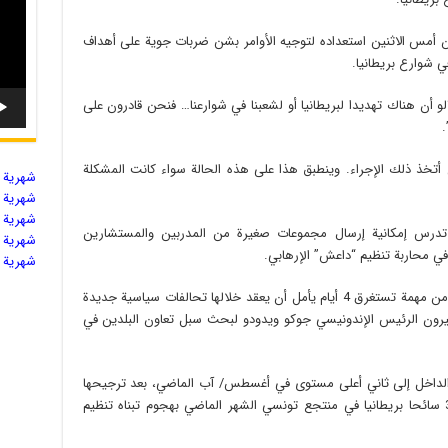
ون أمس الاثنين استعداده لتوجيه الأوامر بشن ضربات جوية على أهداف
ي شوارع بريطانيا.
 أن هناك تهديدا لبريطانيا أو لشعبنا في شوارعنا… فنحن قادرون على
.
ن أتخذ ذلك الإجراء. وينطبق هذا على هذه الحالة سواء كانت المشكلة
شهریة ال
شهریة ال
شهریة ال
 تدرس إمكانية إرسال مجموعات صغيرة من المدربين والمستشارين
شهریة ال
ة في محاربة تنظيم “داعش” الإرهابي.
شهریة ال
ووصل كاميرون إلى إندونيسيا في المرحلة الأولى من مهمة تستغرق 4 أيام يأمل أن يعقد خلالها تحالفات سياسية جديدة
ميرون الرئيس الإندونيسي جوكو ويدودو لبحث سبل تعاون البلدين في
 الداخل إلى ثاني أعلى مستوى في أغسطس/ آب الماضي، بعد ترجيحها
شن هجومات ذات خلفية تكفيرية، بعد مقتل 30 سائحا بريطانيا في منتجع تونسي الشهر الماضي بهجوم تبناه تنظيم