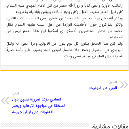
(النائب الأول) وأدعى كذباً و زوراً -أنه سفير من قبل الامام المهدي عليه السلام,
كان قليل العلم, ضعيف العقل, وكان يتبع أبا دُلف ويؤمن بأباطيله وكفرياته.
ويذكر أنه دخل يوماً مجلس عمّه محمد بن عثمان رضي الله عنه -النائب الثاني-
وكانوا يتذاكرون حول الأحاديث الواردة عن أهل البيت عليهم السلام فقال
محمد بن عثمان للحاضرين: أمسكوا أي اسكتوا فإنّ هذا القادم ليس من
أصحابكم.
وقد كان هذا المنافق يتلون كل يوم بلون من الألوان, ومرة أدعى أنه وكيلٌ
لليزيدي في البصرة, وجمع مالاً عظيماً, فقُبضَ عليه وضرب على رأسه ضربةً
شديدة, نزل الماء في عينيه, فعمى ومات.
السابق
النهي عن التوقيت
التالي
العبادي يؤكد ضرورة تعاون دول
المنطقة في مواجهة الارهاب ويعتبر
العقوبات على ايران جريمة
مقالات مشابهة