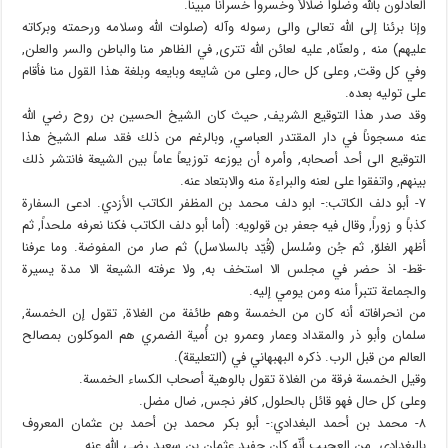
العادلون بالله وضلوا ضلالاً وخسروا خسراناً مبيناً.
وإنا برئنا إلى الله تعالى والى رسوله وآله (صلوات الله وسلامه ورحمته وبركاته
عليهم) منه , ولعنّاه, عليه لعائن الله تترى, في الظاهر منا والباطن والسر والعلن,
وفي كل وقت, وعلى كل حال, وعلى من شايعه وبايعه وبلغة هذا القول منا فأقام
على توليه بعده.
وقد صدر هذا التوقيع الشريف, حيث كان الشيخ الحسين بن روح رضي الله
عنه مسجوناً في دار المقتدر العباسي, وبالرغم من ذلك فقد سلم الشيخ هذا
التوقيع الى أحد أصحابه, وأمره أن يوزعه توزيعاً عاماً بين الشيعة فانتشر ذلك
بينهم, واتفقوا على لعنه والبراءة منه والابتعاد عنه.
٧- أبو دلف الكاتب:- ابو دلف محمد بن المظفر الكاتب الأزدي. ادعى السفارة
كذباً و زوراً, وقال فيه جعفر بن قولويه: (أما أبو دلف الكاتب فكنا نعرفه ملحداً, ثم
أظهر الغلوّ, ثم جُن وسُلسل (قُيّد بالسلاسل) ثم صار من المفوضة. وما عرفنا
-قط- اذ حضر في مجلس الا استخف به, ولا عرفته الشيعة الا مدة يسيرة
والجماعة تتبرأ منه ومن يومي إليه.
من انحرافاته أنه كان من الخمسة وهم طائفة من الغلاة, تقول إن الخمسة,
سلمان وأبو ذر والمقداد وعمار وعمرو بن أُمية الضمري هم الموكلون بمصالح
العالم من قبل الرب. ذكره البهبهاني في (التعليقة).
وقيل الخمسة فرقة من الغلاة تقول بالوهية أصحاب الكساء الخمسة.
وعلى كل حال فهو قائل بالحلول, كافر نجس, ضال مضل.
٨- محمد بن أحمد البغدادي:- أبو بكر محمد بن أحمد بن عثمان المعروف
بالبغدادي. من العجيب أنّه كان حفيد عثمان بن سعيد رضي الله عنه.