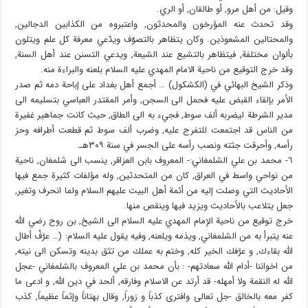
وقيل: من أهل مرو, أو طالقان, أو الري.
وقد تحدث عنه المؤرخون والمحدثون, واعتبروه من الكذابين الدجالين,
والمحتالين المشعوذين. وكان يتظاهر بالتصوّف ويدّعي معرفة كل علم ويتلون
بألوان مختلفة, فيتظاهر بالتشيع عند الشيعة, ويدعي التسنن عند أهل السنة,
وقد خرج التوقيع من ناحية الامام المهدي عليه السلام بلعنه والبراءة منه.
وذكر الشيخ البهائي في (الكشكول) … أجمع أهل بغداد على إباحة دمه ثم صدر
الأمر بإلقاء القبض عليه فحمل الى السجن, وأمر المقتدر العباسي بتسليمه الى
مدير الشرطة ليضربه ألف سوط, فجيء به الى الطاق, حيث كانت جماهير غفيرة
من الناس قد اجتمعت للتفرج عليه, وضرب ألف سوط ثم قطعت أطرافه وحز
رأسه, وأحرقت جثته ونصب رأسه على الجسر في سنة ٣٠٩هـ.
٦- محمد بن علي الشلمغاني:- المعروف بابن العزاقر, ينسب الى شلمغان, ناحية
من نواحي واسط في العراق, كان من المتحدثين, وله مؤلفات كثيرة جمع فيها
الأحاديث التي وصلت إليه من أئمة أهل البيت عليهم السلام ولما انحرف وتغير,
جعل يتلاعب بالأحاديث ويزيد فيها وينقص منها.
خرج توقيع من ناحية الإمام المهدي عليه السلام الى الشيخ, بن روح رضي الله
عنه يتبرأ به من الشلمغاني, ويذمه ويلعنه, وفيه يقول عليه السلام: (… عرَّفْ أطال
الله بقاءك, و عرَّفك الخير كله, وختم به عملك من تثق بدينه وتسكن الى نيته,
من اخواننا -أدام الله سعادتهم- : بأن محمد بن علي المعروف بالشلمغاني -عجل
الله له النقمة ولا أمهله- قد أرتد عن الاسلام وفارقه, ألحد في دين الله, و ادعى ما
كفر معه بالخالق -جل تعالى وافترى كذباً و زوراً, وقال بهتاناً وإثماً عظيماً, كذب