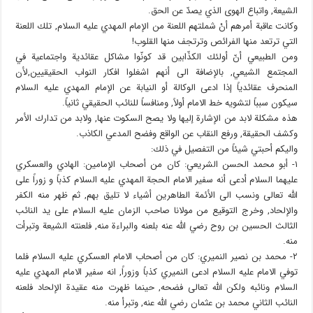
الشيعة, واتباع الهوى الذي يصدّ عن الحق.
وكانت عاقبة أمرهم أنْ شملتهم اللعنة من الإمام المهدي عليه السلام, تلك اللعنة
التي ترتعد منها الفرائص وترتجف منها القلوب!
ومن الطبيعي أنّ أولئك الكذّابين قد كونّوا مشاكل عقائدية واجتماعية في
المجتمع الشيعي, بالإضافة الى أنهم اشغلوا افكار النواب الحقيقيين,لأن
المنحرف عقائدياً إذا ادعى الوكالة أو النيابة عن الإمام المهدي عليه السلام
سيكون سبباً لتشويه خط الامام أولاً, ومنافساً للنائب الحقيقي ثانياً.
هذه مشكلة لابد من الإشارة إليها ولا يصح السكوت عنها, ولابد من تدارك الأمر
وكشف الحقيقة, ورفع النقاب عن الواقع وفضح المدعي الكاذب.
واليكم أحبتي شيئاً من التفصيل في ذلك:
١- أبو محمد الحسن الشريعي: كان من أصحاب الإمامين: الهادي والعسكري
عليهما السلام أدعى أنه سفير الامام الحجة المهدي عليه السلام كذباً و زوراً على
الله تعالى ونسب الى الأئمة الطاهرين أشياء لا تليق بهم, ثم ظهر منه الكفر
والإلحاد, وخرج التوقيع من مولانا صاحب الزمان عليه السلام على يد النائب
الثالث الحسين بن روح رضي الله عنه بلعنه والبراءة منه, فلعنته الشيعة وتبرأت
منه.
٢- محمد بن نصير النميري: كان من أصحاب الامام العسكري عليه السلام فلما
توفي الامام عليه السلام ادعى النميري كذباً وزوراً, انه سفير الامام المهدي عليه
السلام ونائبه ولكن الله تعالى فضحه, حينما ظهرت منه عقيدة الإلحاد فلعنه
النائب الثاني محمد بن عثمان رضي الله عنه, وتبرأ منه.