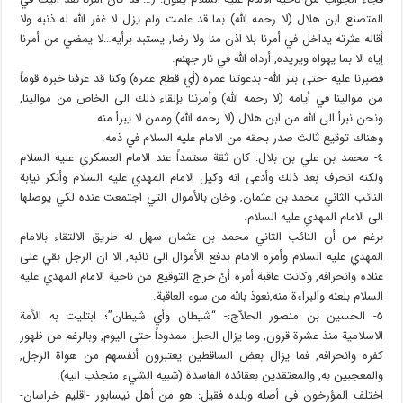
المتصنع ابن هلال (لا رحمه الله) بما قد علمت ولم يزل لا غفر الله له ذنبه ولا
أقاله عثرته يداخل في أمرنا بلا اذن منا ولا رضا, يستبد برأيه…لا يمضي من أمرنا
إياه الا بما يهواه ويريده, أرداه الله في نار جهنم.
فصبرنا عليه -حتى بتر الله- بدعوتنا عمره (أي قطع عمره) وكنا قد عرفنا خبره قوماً
من موالينا في أيامه (لا رحمه الله) وأمرننا بإلقاء ذلك الى الخاص من موالينا,
ونحن نبرأ الى الله من ابن هلال (لا رحمه الله) وممن لا يبرأ منه.
وهناك توقيع ثالث صدر بحقه من الامام عليه السلام في ذمه.
٤- محمد بن علي بن بلال: كان ثقة معتمداً عند الامام العسكري عليه السلام
ولكنه انحرف بعد ذلك وأدعى انه وكيل الامام المهدي عليه السلام وأنكر نيابة
النائب الثاني محمد بن عثمان, وخان بالأموال التي اجتمعت عنده لكي يوصلها
الى الامام المهدي عليه السلام.
برغم من أن النائب الثاني محمد بن عثمان سهل له طريق الالتقاء بالامام
المهدي عليه السلام وأمره الامام بدفع الأموال الى نائبه, الا ان الرجل بقي على
عناده وانحرافه, وكانت عاقبة أمره أنْ خرج التوقيع من ناحية الامام المهدي عليه
السلام بلعنه والبراءة منه,نعوذ بالله من سوء العاقبة.
٥- الحسين بن منصور الحلاّج:- “شيطان وأي شيطان”؛ ابتليت به الأمة
الاسلامية منذ عشرة قرون, وما يزال الحبل ممدوداً حتى اليوم, وبالرغم من ظهور
كفره وانحرافه, فما يزال بعض الساقطين يعتبرون أنفسهم من هواة الرجل,
والمعجبين به, والمعتقدين بعقائده الفاسدة (شبيه الشيء منجذب اليه).
اختلف المؤرخون في أصله وبلده فقيل: هو من أهل نيسابور -اقليم خراسان-