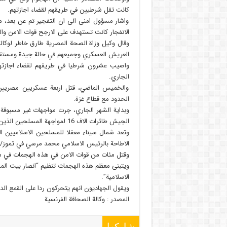
كانت تقل شرطيين في طريقهم لقضاء اجازتهم.
واشار مسؤول امنى الى ان التفجير تم عن بعد، م
الانفجار كانت تستهدف على الارجح قوات الامن وا
وقال وكيل وزاة الصحة المصرية طارق خاطر لوكال
العريش العسكري وجميعهم في حالة جيدة ومستقر
الجاري.
والخميس الماضي، قتل اربعة عسكريين مصريين ب
الحدود مع قطاع غزة.
وبداية الشهر الجاري، جرت مواجهات غير مسبوق
الجيش طائرات الاف 16 لمواجهة المسلحين الذين شنوا هجمات مباغتة على حواجز للجيش ومنشآت امنية اخرى.
وتعد شمال سيناء معقلا للمسلحين الاسلاميين 
الاطاحة بالرئيس الاسلامي محمد مرسي في تموز/ يوليو
وقتل مئات من قوات الامن في هذه الهجمات في س
ويتبنى معظم هذه الهجمات تنظيم “انصار بيت المق
الاسلامية”.
ويقول الجهاديون انهم يتحركون ردا على القمع الدامي 
المصدر : وکالة الصحافة الفرنسیة