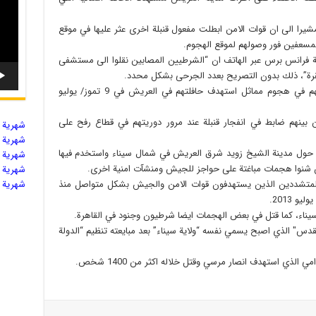
شيرا الى ان قوات الامن ابطلت مفعول قنبلة اخرى عثر عليها في موقع
لمسعفين فور وصولهم لموقع الهجوم.
ة فرانس برس عبر الهاتف ان “الشرطيين المصابين نقلوا الى مستشفى
ة”، ذلك بدون التصريح بعدد الجرحى بشكل محدد.
واصيب عشرون شرطيا في طريقهم لقضاء اجازتهم في هجوم مماثل استهدف حافلتهم في العريش في 9 تموز/ يوليو
ينهم ضابط في انفجار قنبلة عند مرور دوريتهم في قطاع رفح على
شهریة ال
شهریة ال
ة حول مدينة الشيخ زويد شرق العريش في شمال سيناء واستخدم فيها
شهریة ال
شهریة ال
المتشددين الذين يستهدفون قوات الامن والجيش بشكل متواصل منذ
شهریة ال
 2013.
يناء، كما قتل في بعض الهجمات ايضا شرطيون وجنود في القاهرة.
دس″ الذي اصبح يسمي نفسه “ولاية سيناء” بعد مبايعته تنظيم “الدولة
الذي استهدف انصار مرسي وقتل خلاله اكثر من 1400 شخص.