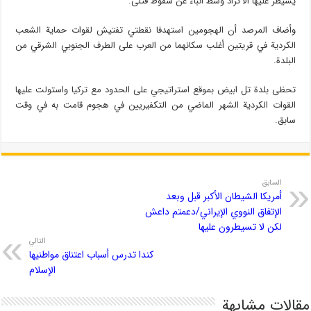
يسيطر عليها الأكراد وسط أنباء عن سقوط قتلى.
وأضاف المرصد أن الهجومين استهدفا نقطتي تفتيش لقوات حماية الشعب
الكردية في قريتين أغلب سكانهما من العرب على الطرف الجنوبي الشرقي من
البلدة.
تحظى بلدة تل ابيض بموقع استراتيجي على الحدود مع تركيا واستولت عليها
القوات الكردية الشهر الماضي من التكفيريين في هجوم قامت به في وقت
سابق.
السابق
أمريكا الشيطان الأكبر قبل وبعد
الإتفاق النووي الإيراني/دعمتم داعش
لكن لا تسيطرون عليها
التالي
کندا تدرس أسباب اعتناق مواطنیها
الإسلام
مقالات مشابهة