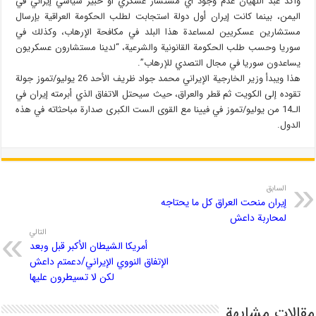
وأكد عبد اللهيان عدم وجود أي مستشار عسکري أو خبیر سیاسي إیراني في
الیمن، بينما كانت إیران أول دولة استجابت لطلب الحكومة العراقیة بإرسال
مستشارین عسکریین لمساعدة هذا البلد في مكافحة الإرهاب، وکذلك في
سوریا وحسب طلب الحكومة القانونیة والشرعیة، “لدینا مستشارون عسکریون
یساعدون سوریا في مجال التصدي للإرهاب”.
هذا ويبدأ وزير الخارجية الإيراني محمد جواد ظريف الأحد 26 يوليو/تموز جولة
تقوده إلى الكويت ثم قطر والعراق، حيث سيحتل الاتفاق الذي أبرمته إيران في
الـ14 من يوليو/تموز في فيينا مع القوى الست الكبرى صدارة مباحثاته في هذه
الدول.
السابق
إيران منحت العراق كل ما يحتاجه
لمحاربة داعش
التالي
أمريكا الشيطان الأكبر قبل وبعد
الإتفاق النووي الإيراني/دعمتم داعش
لكن لا تسيطرون عليها
مقالات مشابهة