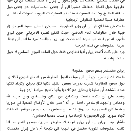
في حديث صحفي السبت 25 يوليو/تموز أن إيران لا تعقد صفقات مع أي جهة
خارجیة حول قضایا المنطقة، مشيرا الى أن بعض الحساسیات لدی بعض دول
منطقة الخلیج وخاصة السعودیة منذ بدء المفاوضات النوویة تحولت أحيانا الی
معارضة علنیة للعملیة التفاوض الإیجابیة.
ولفت في هذا الإطار الى أن وزیر الخارجیة السعودي السابق سعود الفیصل زار
فیینا خلال مفاوضات العام الماضي، حيث التقی نظيره الأمريكي جون کيري
وأعرب له عن قلقه من سرعة المفاوضات بین إیران والسداسیة ما أدى الی إبطاء
سرعة المفاوضات في تلك المرحلة.
وردا على ذلك أكدت إيران أنها تتفاوض فقط حول الملف النووي السلمي لا حول
ملفات إقلیمية.
إيران ستستمر بدعم محور المقاومة
ولفت الدبلوماسي الإيراني الى موقف الدول الحليفة من الاتفاق النووي قائلا إن
دول محور المقاومة شعرت بدورها ببعض القلق، لكنها تثق بإيران وتزداد ثقتها
عندما تشاهد أن سلوكها یتطابق مع کلامها وأنها لاتتبع سیاسة ازدواجیة.
وشدد على أن بلاده دافعت وستدافع عن لبنان وفلسطین وعن حزب الله
وحماس والجهاد الإسلامي، لافتا الى أنه “حتی خلال الأوضاع الصعبة في سوریا
وعندما کان البعض یطالب برفع الدعم عن حماس بسبب بعض مواقفها الخاطئة
تجاه سوریا، فإن الجمهوریة الإسلامیة واصلت دعمها لحماس”.
وأشار عبد اللهيان إلى أن إيران لم تترك حلیفتها سوریا، وبغض النظر عما اذا
کانت المفاوضات النووية ستصل في النهاية الی نتیجة أم لا فإن إیران متمسكة