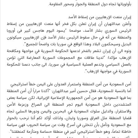
بأولویاتها تجاه دول المنطقة والجوار ومحور المقاومة.
إيران منعت الإرهابیین من إسقاط الأسد
وأعلن عبداللهيان أن إيران تعلن بکل فخر أنها منعت الإرهابیین من إسقاط
الرئیس السوري بشار الأسد، موضحا: “یسود الیوم هاجس کبیر فی أوروبا
والمنطقة عن أنه في حال سقوط الرئیس بشار الأسد فإن الإرهابیین سیکونون
البدیل وسیحكمون البلاد وهذا الواقع في سوریا بات واضحاً للجمیع”.
ونوه الى أن إیران تشعر بالفخر لدعمها الحکومة السوریة في مواجهة ومکافحة
الإرهاب مؤكدا: “لدینا علاقات مع المجموعات السوریة المعارضة التي تؤمن
بالعمل السیاسي وتدعم العملیة السیاسیة في سوریا، الی جانب دعمنا للحکومة
السوریة في مواجهة الإرهاب”.
أمن السعودية من أمن المنطقة واستمرار العدوان على اليمن خطأ استراتيجي
أما بالنسبة للسعودية، فقال حسین أمیر عبداللهیان: “أکدنا مراراً أن أمن المنطقة
بما فیها السعودیة هو من أمن الجمهوریة الإسلامیة الإیرانیة، لكن سیاسة بعض
المتشددین داخل السعودیة الیوم تجر المنطقة الی الصراع وزعزعة الأمن
والاستقرار، والدلیل سلوك السعودیة في البحرین والیمن ودورها السلبي تجاه
قضایا المنطقة مثل العراق وسوریا ولبنان، ولذلك أؤکد لكم أننا نرحب بالحوار
مع السعودیة ونأمل بأن تتخلی في أسرع وقت عن سیاسة الحروب فهي سیاسة
خاطئة تماماً، وهو خطأ استراتیجي کبیر في منطقة حساسة ومتأزمة کمنطقتنا”.