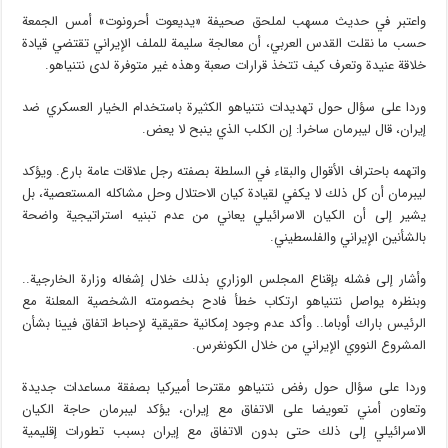
واعتبر في حديث مسهب لملحق صحيفة «يديعوت أحرونوت» أمس الجمعة
حسب ما نقلت القدس العربي، أن معالجة سليمة للملف الإيراني تقتضي قيادة
خلاقة عنيدة وتعرف كيف تتخذ قرارات صعبة وهذه غير متوفرة لدى نتنياهو.
وردا على سؤال حول تهديدات نتنياهو الكثيرة باستخدام الخيار العسكري ضد
إيران، قال ليبرمان ساخرا: إن الكلب الذي ينبح لا يعض.
واتهمه باحتراف الأقوال والبقاء في السلطة بصفته رجل علاقات عامة بارع. ويؤكد
ليبرمان أن كل ذلك لا يكفي لقيادة كيان الاحتلال وحل مشاكله المستعصية، بل
يشير إلى أن الكيان الاسرائيلي يعاني من عدم تبنيه استراتيجية واضحة
بالشأنين الإيراني والفلسطيني.
وأشار إلى فشله بإقناع المجلس الوزاري بذلك خلال إشغاله وزارة الخارجية..
وبنظره يواصل نتنياهو ارتكاب خطأ فادح بخصومته الشخصية المعلنة مع
الرئيس باراك أوباما.. وأكد عدم وجود إمكانية حقيقية لإحباط اتفاق فيينا بشأن
المشروع النووي الإيراني من خلال الكونغرس.
وردا على سؤال حول رفض نتنياهو مقترحا أميركيا بصفقة مساعدات جديدة
وتعاون أمني تعويضا على الاتفاق مع إيران، يؤكد ليبرمان حاجة الكيان
الاسرائيلي إلى ذلك حتى بدون الاتفاق مع إيران بسبب تطورات إقليمية