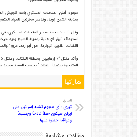
بمدينة الشيخ زويد، وتدمير مخزنين للمواد المتفج
وقال العميد محمد سمير المتحدث العسكري، في بي
استهداف البؤر الإرهابية بمدينة الشيخ زويد حي
اللفتات، الظهير، الزوارعة، جوز أبو رعد، مربع” والمن
و
المتفجرة بمنطقة اللفتات” بحسب العميد محمد س
شاركها
السابق
كيري : أي هجوم تشنه إسرائيل على
ايران سيكون خطأ فادحاً وجسيماً
وعواقبه خطرة عليها
مقالات مشابهة