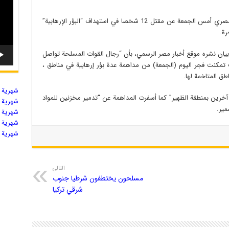
موعود: أعلن المتحدث العسكري باسم الجيش المصري أمس الجمعة عن مقتل 12 شخصا في استهداف “البؤر الإرهابية”
رة.
ان نشره موقع أخبار مصر الرسمي، بأن “رجال القوات المسلحة تواصل
ث تمكنت فجر اليوم (الجمعة) من مداهمة عدة بؤر إرهابية في مناطق ،
اطق المتاخمة لها.
شهریة ال
أكد مقتل “7 إرهابيين بمنطقة اللفتات، ومقتل 5 آخرين بمنطقة الظهير” كما أسفرت المداهمة عن “تدمير مخزنين للمواد
شهریة ال
مير.
شهریة ال
شهریة ال
شهریة ال
التالي
مسلحون يختطفون شرطيا جنوب
شرقي تركيا