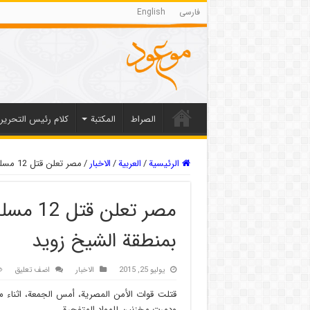
فارسی
English
الصراط
المکتبة
كلام رئيس التحرير
الرئيسية
/
العربیة
/
الاخبار
/
مصر تعلن قتل 12 مسلحا اثناء مداهمة البؤر الارهابية بمنطقة الشيخ زويد
مصر تعلن
بمنطقة الشيخ زويد
يوليو 25, 2015
الاخبار
اضف تعليق
ودمرت مخزنين للمواد المتفجرة.