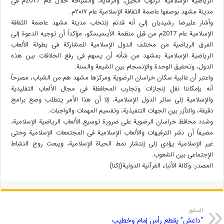
الریاضیة الإسلامیة کرکوب الخیل، والرمایة، والسباحة خلال عام 2017م فی
مدینة مشهد بوصفها عاصمة الثقافة الإسلامیة عام ۲۰۱۷م.
وأشار علیرضا رشیدیان إلی أنه قدتم إنتخاب مدینة مشهد عاصمة الثقافة
الإسلامیة عام 2017م من قبل منظمة الأیسیسکو، مؤکداً أن توجیه الدعوة إلی
الفرق الریاضیة من مختلف الدول الإسلامیة للمشارکة فی بطولة الألعاب
الریاضیة الإسلامیة بمشهد من شأنه أن یسهم فی رفع الخلافات بین هذه
الدول، وتحقیق الوحدة والإنسجام بین الشیعة والسنة.
واعتبر أن غالبیة سکان خراسان الرضویة ومرکزها مشهد هم من الشباب، مصرحاً
أنه بإمکاننا نقل إنجازات وتجارب المحافظة فی مجال الألعاب التقلیدیة
والإسلامیة إلی سائر الدول الإسلامیة، إلا أن هذا الأمر یتطلب وضع برامج
دقیقة، والتآزر بین الجهات التنفیذیة، وتقسیم المهمات والواجبات.
وشدد محافظ خراسان الرضویة علی ضرورة توسیع الألعاب الریاضیة الإسلامیة،
مضیفاً أن نشر الترفیهات والألعاب الإسلامیة فی المجتمعات الإسلامیة وحتی
غیر الإسلامیة یؤدی إلی إنتشار نمط الحیاة الإسلامیة، ویبعث روح النشاط
الإجتماعی بین الشعوب.
المصدر: وکالة الأنباء القرآنیة الدولیة(إکنا)
السابق
“داعش” یقطع رأس إمام وخطیب