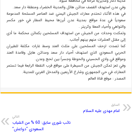
مدينة ذمار ومديرية مرخة في محافظة شبوة.
وفي عدن استهدف القصف مدائن هائل والمدينة الخضراء ومنطقة دار سعد.
في هذه الأثناء تحتدم معارك الجيش اليمني ضد العناصر المسلحة المدعومة
سعودياً في عدة مواقع بمدينة عدن أبرزها محيط المطار في خور مكسر
والتواهي وأحياء المعلا وكريتر .
وتمكنت وحدات من الجيش من استهداف المسلحين بكمائن محكمة ما أدى
إلى مقتل العشرات منهم بينهم أجانب.
كما تصدت لزحف المسلحين على مثلث العند وسط غارات مكثفة للطيران
الحربي السعودي الذي استهدف أحياء دار سعد ومدائن هايل وقاعدة العند
ومواقع في وادي الحسيني والحوطة وجسراً بين لحج وعدن.
وفي تعز تمكن الجيش من السيطرة على مواقع قرب النقطة الرابعة فيما تستمر
المعارك في حي الجمهوري وشارع الأربعين والمدخل الغربي للمدينة.
المصدر : موقع قناة العالم
السابق
امام مهدی علیه السلام
التالي
نائب شورى سابق: 60 % من الشباب
السعودي “دواعش”