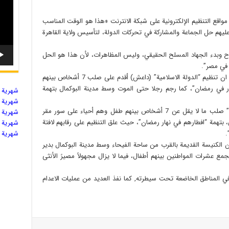
 مواقع التنظيم الإلكترونية على شبكة الانترنت «هذا هو الوقت المناسب
ليهم حل الجماعة والمشاركة في تحركات الدولة، لتأسيس ولاية القاهرة
لاح وبدء الجهاد المسلح الحقيقي، وليس المظاهرات، لأن هذا هو الحل
ة في مصر”.
وفي سوريا قال المرصد السوري لحقوق الانسان.. ان تنظيم “الدولة الاسلامية” (داعش) أقدم على صلب 7 أشخاص بينهم
طار في رمضان”، كما رجم رجلا حتى الموت وسط مدينة البوكمال بتهمة
شهریة ال
شهریة ال
وأوضح المرصد في بيان له، أن “الدولة الاسلامية” صلب ما لا يقل عن 7 أشخاص بينهم طفل وهم أحياء على سور مقر
شهریة ال
، بتهمة “افطارهم في نهار رمضان”، حيث علق التنظيم على رقابهم لافتة
شهریة ال
.
شهریة ال
لكنيسة القديمة بالقرب من ساحة الفيحاء وسط مدينة البوكمال بدير
جمع عشرات المواطنين بينهم أطفال، فيما لا يزال مجهولاً مصيرً الأنثى
في المناطق الخاضعة تحت سيطرته, كما نفذ العديد من عمليات الاعدام