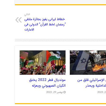
التالي
خطاط ایرانی یفوز بجائزة ملتقى
“رمضان لخط القرآن” الدولی فی
الامارات
الإسرائيلي قلق من
مونديال قطر 2022 يخنق
الداخلية ويحذر
الكيان الصهيوني ويعزله
نوفمبر 29, 2022