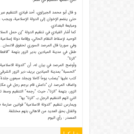
و قال أبو محمد الجيزاوي، أحد قيادي التنظيم عبر
حتى ينضم الإخوان إلى الدولة الإسلامية، ويجب ع
ومبايعة البغدادي.
كما أشار القيادي في تنظيم الدولة “إن حمل الس
الوحيد لإسقاط النظام الحالي، وإقامة دولة إسلامي
طفل في مدينة الميادين بدير الزور بتهمة “الاف
“الزنا”.
“الحسبة” بمدينة الميادين بريف دير الزور الشرقي
كتب عليها “يصلب يوماً كاملا ويجلد سبعون جلدة”
واضاف المرصد ان “داعش قام برجم رجل في مكان ا
الزور، بتهمة “الزنا”، حيث “رجمه” التنظيم وسط ت
التي اتهم التنظيم الرجل بـ “الزنا” بها”.
ويمارس تنظيم “الدولة الاسلامية” قوانين صارمة 
والقتل بحق العديد من الاهالي بتهم مختلفة.
المصدر : رأي الیوم