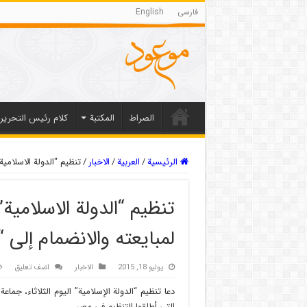
فارسی
English
الصراط
المکتبة
كلام رئيس التحرير
الرئيسية
/
العربیة
/
الاخبار
/
تنظيم “الدولة الاسلامية
تنظيم “الدولة الاسلامية
لمبايعته والانضمام إلى “و
يوليو 18, 2015
الاخبار
اضف تعليق
دعا تنظيم “الدولة الإسلامية” اليوم الثلاثاء، جماع
التي أطلقها التنظيم في مصر.