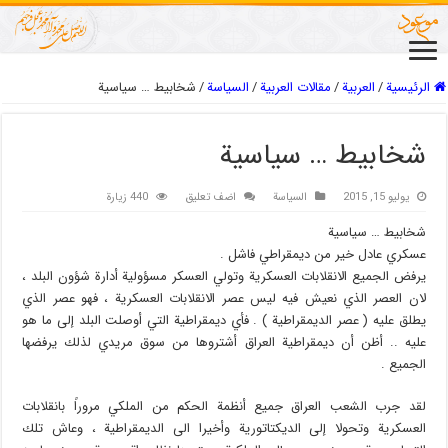
الرئيسية
/
العربیة
/
مقالات العربیة
/
السیاسة
/
شخابيط … سياسية
شخابيط … سياسية
يوليو 15, 2015
السیاسة
اضف تعليق
440 زيارة
شخابيط … سياسية
عسكري عادل خير من ديمقراطي فاشل .
يرفض الجميع الانقلابات العسكرية وتولي العسكر مسؤولية أدارة شؤون البلد ،
لان العصر الذي نعيش فيه ليس عصر الانقلابات العسكرية ، فهو عصر الذي
يطلق عليه ( عصر الديمقراطية ) . فأي ديمقراطية التي أوصلت البلد إلى ما هو
عليه .. أظن أن ديمقراطية العراق أشتروها من سوق مريدي لذلك يرفضها
الجميع .
لقد جرب الشعب العراق جميع أنظمة الحكم من الملكي مروراً بانقلابات
العسكرية وتحولا إلى الديكتاتورية وأخيرا الى الديمقراطية ، وعاش تلك