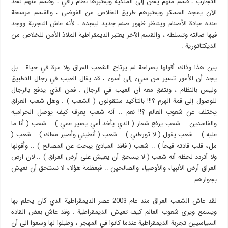
التجارب ، قسم منهم يحن إلى الملكية ويعتبرها نظام راقي ، وقسم منهم لحد
الآن يمجد العسكر ويعتبرهم طريق الخلاص من الفوضى ، والقسم مرسخة
عنده عبادة الأصنام وينتظر ظهور صنم جديد ليعبده ، لأنه عاش التجربة ووجد
فيها ضالته وتسلطه ، والقسم الآخر يعتبر الديمقراطية الملاذ الأمن للخلاص من
الديكتاتورية .
بين هذا وذاك أقولها بصراحة لم يرتاح الشعب العراق ولا مرة في حياة . بل
يجد أن الأمور تسير من سيء إلى أسوء ، قد يقال العيب في رجال التطبيق
وليس بالنظام ، ونتفق معه أن العيب في الرجال . فمن الذي يدفع بالرجال
للوصول إلى قمة الهرم ؟!!! بالتأكيد ستقولون ( الشعب ) . وهل شعب العراق
يختلف عن شعوب العالم ؟!! نعم .. أنه شعب يعرف كيف يوصل الحراميه
والفاسدين .. شعب يرفع شعار ( الذي يأخذ أمي يصير عمي ) .. شعب ( أنا ما
عليه ) .. شعب يقول ( لا تورطني ) .. شعب ( أنطيني وأصير معاك ) .. شعب (
ملء قلب قادته قيحاً ) .. شعب ( فاقد المبادئ يبحث عن المصالح ) .. وأقولها
ولا أتردد لحظه أنه شعب ( لا يسحق أن يعيش على أرض العراق ) .. لان ارض
العراق أرض الأنبياء والأوصياء والصالحين .. فبعظمة هؤلاء لا نستحق أن نعيش
بجوارهم .
لقد عاش الشعب العراق منذ عام 2003 عصر الديمقراطية الذي كان يحلم بها
ويسمع ويرى شعوب العالم كيف تعيش الديمقراطية . وقد عاش بعض القادة
السياسيين تجربة الديمقراطية عندما كانوا في المهجر ، وطبلوا لها وسعوا الى أن