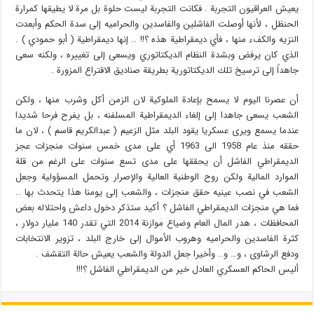
يعيش العراقيون التجربة . فكانت التجربة ليست حلوة بل مرة لا يطيقها كمرارة
الحنظل ، لأنها أوصلت الفاشلين والفاسدين والحراميه إلى سدة الحكم وأبعدت
النزيه والكفء منها ، فأي ديمقراطية هذه ؟!! .. إنها ديمقراطية ( أبو حمودي ) .
الذي كان يرفض وبشدة النظام الديكتاتوري ويسعى إلى تغييره ، ولكنه سعى
جاهداً إلى ترسيخ تلك الديكتاتورية بطريقة صناديق الاقتراع المزورة .
أن عصرنا اليوم لا يسمح بإعادة الملوكية لان الزمن أكل وشرب منها ، ولكن
الشعب يسعى جاهدا إلى إلغاء الديمقراطية المسلفنه ، بل يفرح فرحا شديدا
عندما يسمع ويرى عسكريا يقود البلد مثل الزعيم ( عبدالكريم قاسم ) ، لان ما
حققه منذ عام 1958 الى 1963 أي على مدى خمس سنوات منجزات عجز
الديمقراطي الفاشل أن يحققها على مدى تسع سنوات على الرغم من قلة
الموارد المالية ولكن روح الوطنية العالية والإصرار وتحمل المسؤولية وجعل
الشعب في نصب عينيه حقق منجزات ، والشعب إلى يومنا هذا يتحدث بها ..
فما هي منجزات الديمقراطي الفاشل ؟ أكيد ستذكر دخول داعش واحتلاله بعض
المحافظات ، هدر المال العام وضياع موازنة 2014 التي تقدر 140 مليار دولار ،
كثرة الفاسدين والحراميه وهروب الأموال إلى خارج البلد ، تزوير الانتخابات
ودفع الرشاوى ، و… و.. وأخيرا جعل الدولة والشعب يعيش حالة التقشف .
أليس الحاكم العسكري العادل خير من الديمقراطي الفاشل ؟!!!