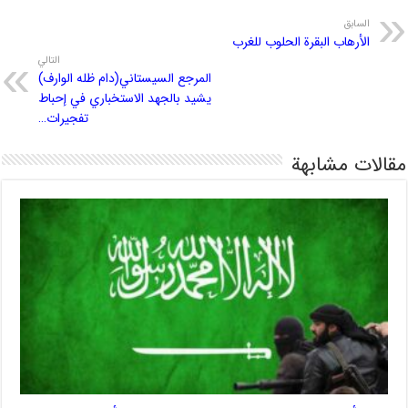
السابق
الأرهاب البقرة الحلوب للغرب
التالي
المرجع السيستاني(دام ظله الوارف)
يشيد بالجهد الاستخباري في إحباط
تفجيرات…
مقالات مشابهة