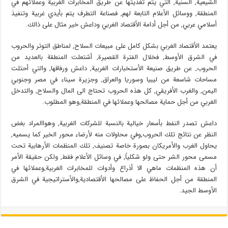
الشيعية, السنية, التي يتم تغذيتها عن طريق المخابرات الغربية وعملائهم في
المنطقة, ووسائل الأعلام التابعة لهم, فصناعة التطرف يتم بأيدي غربية وتنفيذ
أسلامي عربي, من أجل أدامة الأقتصاد الغربي وداعش خير مثال على ذالك.
يعتمد الأقتصاد الغربي بشكل كامل على مبيعات السلاح, لمناطق التوتر والحروب
في الشرق الأوسط, فخلال الفترة القصيرة, أشتعلت المنطقة بالعديد من
الحروب, عن طريق صنيعة الأستخبارات الغربية, داعش ورفاقها, والتي أحتلت
مساحات شاسعة من ليبيا وسوريا والعراق, وجزيرة سيناء في مصر وجنوبي
اليمن, والغرب الأفريقي, كل هذه الحروب تحتاج الى المال والسلاح, والتدخل
الغربي من أجل حماية مصالحها وعملائها في المنطقة,وهو المطلوب.
داعش تصدر النفط بأسعار خيالية بالنسبة للشركات الغربية, وهواالمراد بغض
النظر عن نتائج تلك الحروب,وفي محاولات منه لأرضاء محور الخير كما يسميه,
يحاول الغرب والأمريكان بصورة خاصة تصنيف, تلك المنظمات الأرهابية تحت
مسمى محور الشر حتى ولو شكلياً, في وسائل الأعلام فقط, ولكن حقيقة الأمر
أن هذه المنظمات ماهي الا أذراع وأدوات للمخابرات الغربية,وعملائها في
المنطقة من أجل الحفاظ على مصالحها الأقتصادية,والأستراتيجية في الشرق
الأوسط الجيد.