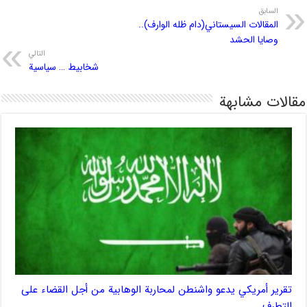
السابق
المقالات السيستاني(دام ظله الوارف)..
وصايا الحشد
التالي
شخابيط … سياسية
مقالات مشابهة
تقرير أمريكي يدعو واشنطن لمحاربة الوهابية من أجل القضاء على
التطرف