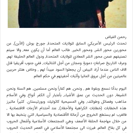
رحمن الفياض
تحدث الرئيس الأمريكي السابق للولايات المتحدة, جورج بوش (الأبن), عن
محورين محور الشر, ومحور الخير, طالب العالم أما أن يكون معه, والا سيتم
تصنيفهم ضمن محور الشر المعادي للولايات المتحدة, ودول العالم الحليفة لهم,
وعرف التاريخ صراعاتٍ دمويةٍ ومجازر من أجل الثنائيات, ففي جنوب أفريقيا قتل
الاف الناس عندما أراد البيض أن يجعلوا السود عبيداً لهم , وخاض هتلر حربين
عالميتين من أجل عروق المانيا وأثبات أحقيتهم في حكم العالم.
اليوم بدأنا نسمع وبقوة هم , ونحن, هم كفاراً ونحن مسلمين, هم السنة ونحن
الشيعة, دون الحديث عن عمق الأشياء, بأعتبار أن الكفر أنواع وفي الأسلام
مذاهب وفصائل وطوائف, وفي المسيحية كاثوليك وبورتيستان. كثيراً ماتبرز
هذه الخطابات (خطابات الكراهية والأحقاد), عند أحتدام الأزمات الاقتصادية ,
فالغرب لم يستطع الخروج من أزماتة الأقتصادية والسياسية, التي يتخبط بها الا
من خلال مهاجمة الحلقة الأضعف وهي المجتمعات الأسلامية وأشعال الحروب
في كل بقاع العالم, فبرزت الى مجتمعنا الأسلامي في العصر الحديث الحروب