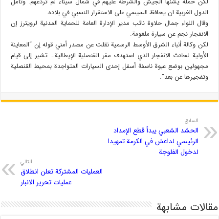
لكن حملة يشنها الجيش والشرطة عليهم في شمال سيناء لم تردعهم. وتأمل
الدول الغربية ان يحافظ السيسي على الاستقرار النسبي في بلاده.
وقال اللواء جمال حلاوة نائب مدير الإدارة العامة للحماية المدنية لرويترز إن
الانفجار نجم عن سيارة ملغومة.
لكن وكالة أنباء الشرق الأوسط الرسمية نقلت عن مصدر أمني قوله إن “المعاينة
الأولية لحادث الانفجار الذي استهدف مقر القنصلية الإيطالية… تشير إلى قيام
مجهولين بوضع عبوة ناسفة أسفل إحدى السيارات المتواجدة بمحيط القنصلية
وتفجيرها عن بعد”.
السابق
الحشد الشعبي يبدأ قطع الإمداد
الرئيسي لداعش في الكرمة تمهيدا
لدخول الفلوجة
التالي
العمليات المشتركة تعلن انطلاق
عمليات تحرير الانبار
مقالات مشابهة