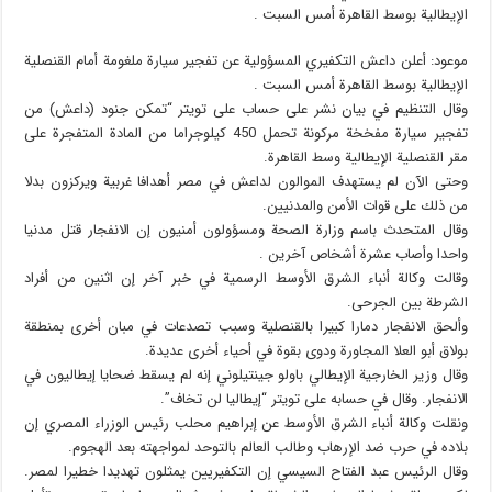
الإيطالية بوسط القاهرة أمس السبت .
موعود: أعلن داعش التكفيري المسؤولية عن تفجير سيارة ملغومة أمام القنصلية
الإيطالية بوسط القاهرة أمس السبت .
وقال التنظيم في بيان نشر على حساب على تويتر “تمكن جنود (داعش) من
تفجير سيارة مفخخة مركونة تحمل 450 كيلوجراما من المادة المتفجرة على
مقر القنصلية الإيطالية وسط القاهرة.
وحتى الآن لم يستهدف الموالون لداعش في مصر أهدافا غربية ويركزون بدلا
من ذلك على قوات الأمن والمدنيين.
وقال المتحدث باسم وزارة الصحة ومسؤولون أمنيون إن الانفجار قتل مدنيا
واحدا وأصاب عشرة أشخاص آخرين .
وقالت وكالة أنباء الشرق الأوسط الرسمية في خبر آخر إن اثنين من أفراد
الشرطة بين الجرحى.
وألحق الانفجار دمارا كبيرا بالقنصلية وسبب تصدعات في مبان أخرى بمنطقة
بولاق أبو العلا المجاورة ودوى بقوة في أحياء أخرى عديدة.
وقال وزير الخارجية الإيطالي باولو جينتيلوني إنه لم يسقط ضحايا إيطاليون في
الانفجار. وقال في حسابه على تويتر “إيطاليا لن تخاف”.
ونقلت وكالة أنباء الشرق الأوسط عن إبراهيم محلب رئيس الوزراء المصري إن
بلاده في حرب ضد الإرهاب وطالب العالم بالتوحد لمواجهته بعد الهجوم.
وقال الرئيس عبد الفتاح السيسي إن التكفيريين يمثلون تهديدا خطيرا لمصر.