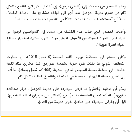
وقال المصدر في حديث إلى (المدى برس)، إن “التيار الكهربائي انقطع بشكل
تام عن عموم مدينة الموصل مما أدى الى توقف مشاريع ماء الإسالة كذلك”،
مبيناً أن “مستشفيات المدينة بدأت تتلكأ في تقديم الخدمات بسبب ذلك”.
وأضاف المصدر الذي طلب عدم الكشف عن اسمه، إن “المواطنين لجأوا إلى
شراء قناني المياه المعبئة من الأسواق لتوفير مياه الشرب خشية استمرار انقطاع
المياه لفترة طويلة”.
وكان مصدر في محافظة نينوى أفاد، الجمعة،(10تموز 2015)، ان طائرات
التحالف الدولي قد نفذت غارة جوية بخمسة صواريخ ضد مخازن عتاد تابعة
لداعش في منطقة صناعة المعرض شرقي المدينة (405 كم شمال بغداد)، ما أدى
إلى تضرر محطة الكهرباء الموجدة في المنطقة وانقطاع الطاقة بشكل تام.
يذكر أن تنظيم (داعش) قد فرض سيطرته على مدينة الموصل، مركز محافظة
نينوى،(405 كم شمال العاصمة بغداد)، في (العاشر من حزيران 2014 المنصرم)،
قبل أن يفرض سيطرته على مناطق أخرى عديدة من العراق.
السابق