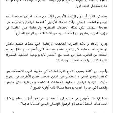
السياسية والأمنية والإنسانية في اليمن”، وحث جميع الأطراف المتحاربة لوضع
حد لاستعمال العنف فورا.
وجاء في القرار أن دول الإتحاد الأوروبي تؤكد من جديد التزامها بمواصلة دعم
اليمن و الشعب اليمني. وأكد الاتحاد الأوروبي” التزامه الراسخ وتصميمه على
معالجة التهديد الذي تمثله الجماعات المتطرفة والإرهابية مثل القاعدة في
جزيرة العرب، ومنعهم من إتخاذ المزيد من الاستفادة من الوضع الحالي”.
ودان الإتحاد و بأشد العبارات الهجمات الإرهابية التي ينفذها تنظيم داعش
الإرهابي ضد مساجد شيعية في صنعاء وصعدة “التي أسفرت عن مقتل وجرح
المئات من الناس، جنبا إلى جنب مع “انتشار الأيديولوجية الطائفية المتطرفة
التي ترتكز عليها هذه الأعمال الإجرامية”.
وأعرب عن “قلقه بسبب تنامي قدرة القاعدة في جزيرة العرب للاستفادة من
تدهور الوضع الأمني و السياسي في اليمن, ويحث جميع الأطراف في الصراع
لإثبات التزامها الراسخ لمحاربة الجماعات المتطرفة والإرهابية مثل داعش
والقاعدة في جزيرة العرب بوصفها مسألة ذات أولوية قصوى”.
ودعا الإتحاد الأوروبي في قراراه إلى “موقف إنساني من أجل السماح بإدخال
المساعدات المنقذة للحياة و الوصول للإنسان اليمني كمسألة عاجلة”.