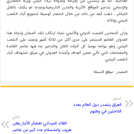
الغذائية، كما لم يستثني من إجرامه وعدوانه تراث اليمن وإرثه الحضاري
والإنساني بتدمير المواقع الأثرية والمدن التاريخية،وعندما لم يكتف بالقتل
المباشر ، ذهب أبعد من ذلك من خلال الحصار كوسيلة لتجويع أبناء الشعب
اليمني وإذلاله .
ودان المجلس الصمت الدولي والأممي تجاه ارتكاب تلك المجازر وتجاه هذا
العدوان الغاشم المستمر على مدى أكثر من ثلاثة أشهر ونصف على الشعب
اليمني وهو يواجه يوميا كل أدوات القتل والتدمير بما فيها عناصر القاعدة
والمفخخات التي تأتي ضمن أهداف وأجندة العدوان في سياق استهداف أبناء
الشعب اليمني.
المصدر : موقع المسلة
السابق
العراق يتصدر دول العالم بعدد
اللاجئين في وطنهم
التالي
القائد الميداني لعشائر الأنبار يعلن
هروب واستسلام عدد كبير من عناصر