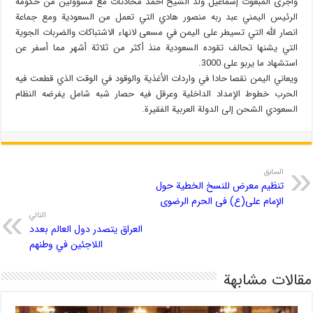
وأجرى المبعوث إسماعيل ولد الشيخ أحمد محادثات مع مسؤولين من حكومة
الرئيس اليمني عبد ربه منصور هادي التي تعمل من السعودية ومع جماعة
انصار الله التي تسيطر على اليمن في مسعى لانهاء الاشتباكات والضربات الجوية
التي يشنها تحالف تقوده السعودية منذ أكثر من ثلاثة أشهر مما أسفر عن
استشهاد ما يربو على 3000.
ويعاني اليمن نقصا حادا في واردات الأغذية والوقود في الوقت الذي قطعت فيه
الحرب خطوط الإمداد الداخلية وعرقل فيه حصار شبه شامل يفرضه النظام
السعودي الشحن إلى الدولة العربية الفقيرة.
السابق
تنظیم معرض للنسخ الخطیة حول
الإمام علی(ع) فی الحرم الرضوی
التالي
العراق يتصدر دول العالم بعدد
اللاجئين في وطنهم
مقالات مشابهة