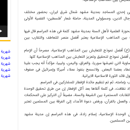
ة، فی إحدی المساجد بمدینة مشهد شمال شرق ایران، بحضور مختلف
ال الدین، ومسؤولی المدینة، حاملة شعار “فلسطین؛ القضیة الأولی
حوزة العلمیة لأهل السنة بمدینة مشهد کلمة فی هذه المراسم قال فیها
بین المذاهب الإسلامیة یعتبر أفضل عنصر للتعاطف والتقارب بین
لی(ع) أفضل نموذج للتعایش بین المذاهب الإسلامیة، مصرحاً أن الإمام
شهریة ال
 أفضل نموذج لتحقیق وتعزیز التعایش بین المذاهب الإسلامیة کلها.
شهریة ال
یة التی تعیشها سوریا، والعراق، والیمن، ولیبیا، مؤکداً أنه یجب علینا
شهریة ال
ء بعضنا البعض. ولانسمح بنفوذ عملاء أمیرکا وإسرائیل فی صفوف
شهریة ال
ئد الثورة الاسلامیة الایرانیة.
شهریة ال
بإمامته، ثم تم تنظیم مائدة الإفطار للمشارکین فی المراسم.
واد نظافت، فی کلمة ألقاها بعد أکل الإفطار إن من طرق تحقیق الوحدة
للقاءات المستمرة بین الشیعة والسنة، مضیفاً أن الترکیز علی المحکمات
والعمل بالقرآن، ورفض دعوة الأعداء إلی الفرقة بین المسلمین تعتبر
قل الوحدة الإسلامیة، إسلام زادة، فی هذه المراسم إن مدینة مشهد
ین المسلمین.