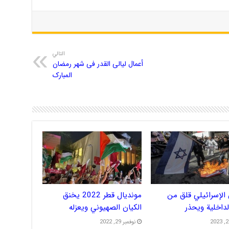
التالي
أعمال لیالی القدر فی شهر رمضان
المبارک
الإسرائيلي قلق من
مونديال قطر 2022 يخنق
الداخلية ويحذر
الكيان الصهيوني ويعزله
نوفمبر 29, 2022