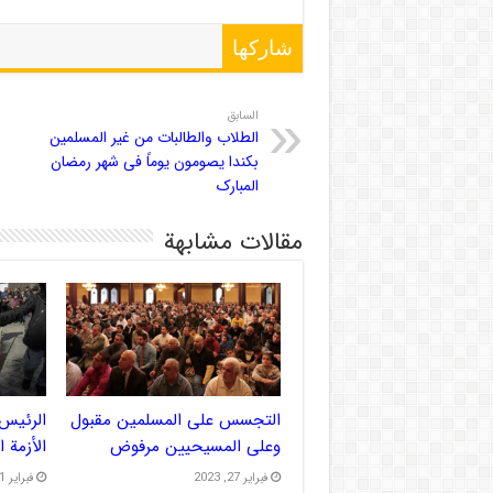
شاركها
السابق
الطلاب والطالبات من غیر المسلمین
بکندا یصومون یوماً فی شهر رمضان
المبارک
مقالات مشابهة
التجسس على المسلمين مقبول
الرئيس 
وعلى المسيحيين مرفوض
الأزمة 
فبراير 27, 2023
فبراير 21, 2023