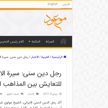
فارسی
English
الصراط
المکتبة
كلام رئيس التحرير
الرئيسية
/
العربیة
/
الاخبار
/
رجل دین سنی: سیرة ال
رجل دین سنی: سیرة ال
للتعایش بین المذاهب ال
يوليو 8, 2015
الاخبار
اضف تعليق
أکد رجل الدین السنی الایرانی، الشیخ مولوی شی
أن سیرة الإمام علی(ع) هی أفضل نموذج ودلیل لل