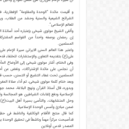
و أقیمت مائدة “الوحدة والمقاومة” الإفطاری
الشرائح الشیعیة والسنیة وحشد من الطلاب، ورج
للعالم الإسلامی”.
وألقی الشیخ مولوی شیخی بإعتباره أحد أساتذة ال
إن رمضان بوصفه واحداً من القواسم المشترکة 
المسلمین.
واعتبر هذا العالم السنی الایرانی سیرة الإمام ع
علی(ع) بتقدیمه التعاون والإستشارات للخلفاء قدم
وفی الختام، أشار مولوی شیخی إلی الأوضاع المأساو
أن نجلس علی مائدة الإشتراکات، ونغض عن أخطا
المسلمین تحت غطاء التشیع أو التسنن، حسب قول قا
وبعد ختام کلمة مولوی شیخی، تم أداء صلاة المغرب 
وبدوره، قال أستاذ القرآن ونهج البلاغة، محمد ج
الإسلامیة ودفع إلقاءات الشیاطین هو المجالسة وا
وحل المتشابهات، والتأسی بسیرة أهل البیت(ع)، 
ضمن مبادئ وأسس الوحدة الإسلامیة.
کما قال منتج الأفلام الوثائقیة والناشط فی ح
قدأصبحت مرکزاً مهماً وناشطاً فی تحقیق الوحدة ب
المصدر: قدس أونلاین