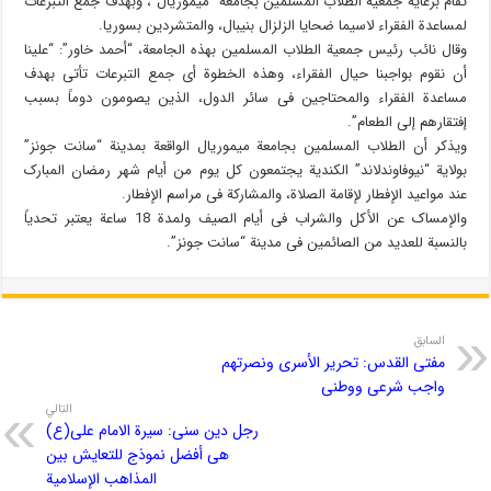
تقام برعایة جمعیة الطلاب المسلمین بجامعة “میموریال”، وبهدف جمع التبرعات
لمساعدة الفقراء لاسیما ضحایا الزلزال بنیبال، والمتشردین بسوریا.
وقال نائب رئیس جمعیة الطلاب المسلمین بهذه الجامعة، “أحمد خاور”: “علینا
أن نقوم بواجبنا حیال الفقراء، وهذه الخطوة أی جمع التبرعات تأتی بهدف
مساعدة الفقراء والمحتاجین فی سائر الدول، الذین یصومون دوماً بسبب
إفتقارهم إلی الطعام”.
ویذکر أن الطلاب المسلمین بجامعة میموریال الواقعة بمدینة “سانت جونز”
بولایة “نیوفاوندلاند” الکندیة یجتمعون کل یوم من أیام شهر رمضان المبارک
عند مواعید الإفطار لإقامة الصلاة، والمشارکة فی مراسم الإفطار.
والإمساک عن الأکل والشراب فی أیام الصیف ولمدة 18 ساعة یعتبر تحدیاً
بالنسبة للعدید من الصائمین فی مدینة “سانت جونز”.
السابق
مفتی القدس: تحریر الأسرى ونصرتهم
واجب شرعی ووطنی
التالي
رجل دین سنی: سیرة الامام علی(ع)
هی أفضل نموذج للتعایش بین
المذاهب الإسلامیة