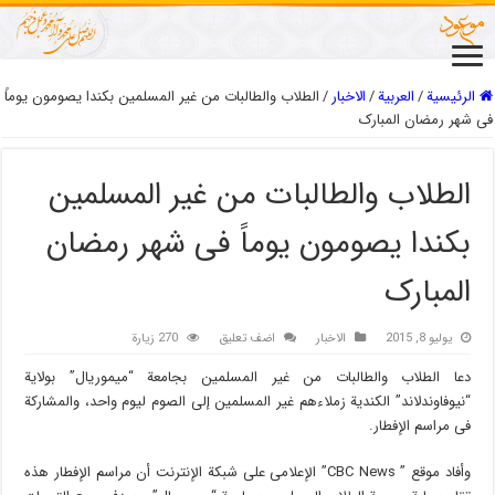
الرئيسية
/
العربیة
/
الاخبار
/
الطلاب والطالبات من غیر المسلمین بکندا یصومون یوماً
فی شهر رمضان المبارک
الطلاب والطالبات من غیر المسلمین
بکندا یصومون یوماً فی شهر رمضان
المبارک
يوليو 8, 2015
الاخبار
اضف تعليق
270 زيارة
دعا الطلاب والطالبات من غیر المسلمین بجامعة “میموریال” بولایة
“نیوفاوندلاند” الکندیة زملاءهم غیر المسلمین إلی الصوم لیوم واحد، والمشارکة
فی مراسم الإفطار.
وأفاد موقع ” CBC News” الإعلامی علی شبکة الإنترنت أن مراسم الإفطار هذه