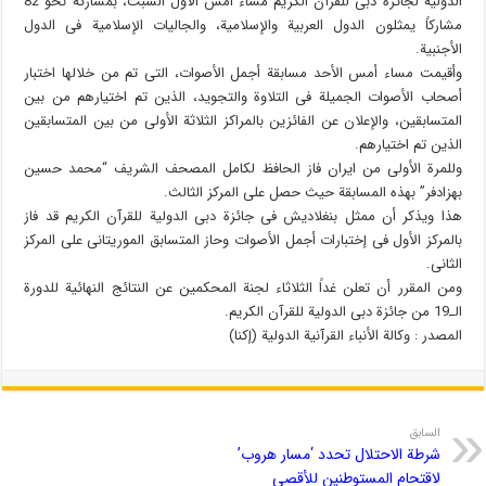
الدولیة لجائزة دبی للقرآن الکریم مساء أمس الأول السبت، بمشارکة نحو 82
مشارکاً یمثلون الدول العربیة والإسلامیة، والجالیات الإسلامیة فی الدول
الأجنبیة.
وأقیمت مساء أمس الأحد مسابقة أجمل الأصوات، التی تم من خلالها اختبار
أصحاب الأصوات الجمیلة فی التلاوة والتجوید، الذین تم اختیارهم من بین
المتسابقین، والإعلان عن الفائزین بالمراکز الثلاثة الأولى من بین المتسابقین
الذین تم اختیارهم.
وللمرة الأولی من ایران فاز الحافظ لکامل المصحف الشریف “محمد حسین
بهزادفر” بهذه المسابقة حیث حصل علی المرکز الثالث.
هذا ویذکر أن ممثل بنغلادیش فی جائزة دبی الدولیة للقرآن الکریم قد فاز
بالمرکز الأول فی إختبارات أجمل الأصوات وحاز المتسابق الموریتانی علی المرکز
الثانی.
ومن المقرر أن تعلن غداً الثلاثاء لجنة المحکمین عن النتائج النهائیة للدورة
الـ19 من جائزة دبی الدولیة للقرآن الکریم.
المصدر : وکالة الأنباء القرآنیة الدولیة (إکنا)
السابق
شرطة الاحتلال تحدد ‘مسار هروب’
لاقتحام المستوطنين للأقصى