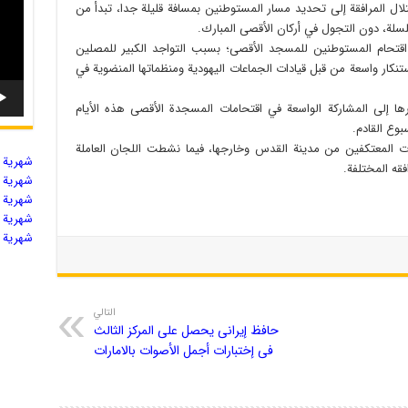
لال المرافقة إلى تحديد مسار المستوطنين بمسافة قليلة جدا، تبدأ من
سلسلة، دون التجول في أركان الأقصى المبارك.
تحام المستوطنين للمسجد الأقصى؛ بسبب التواجد الكبير للمصلين
تنكار واسعة من قبل قيادات الجماعات اليهودية ومنظماتها المنضوية في
ا إلى المشاركة الواسعة في اقتحامات المسجدة الأقصى هذه الأيام
بوع القادم.
ت المعتكفين من مدينة القدس وخارجها، فيما نشطت اللجان العاملة
شهریة ال
قه المختلفة.
شهریة ال
شهریة ال
شهریة ال
شهریة ال
التالي
حافظ إیرانی یحصل علی المرکز الثالث
فی إختبارات أجمل الأصوات بالامارات