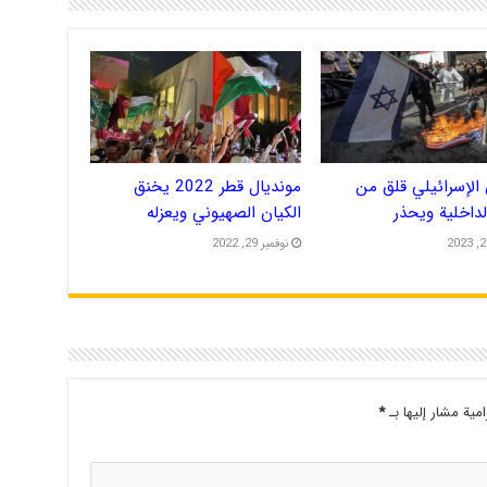
الإسرائيلي قلق من
مونديال قطر 2022 يخنق
الداخلية ويحذر
الكيان الصهيوني ويعزله
نوفمبر 29, 2022
امية مشار إليها بـ
*