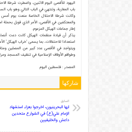
اليهود للأقصى اليوم الاثنين، واضطرت شرطة الاحت
باب المغاربة، وتنتهي في الباب التالي وهو باب ال
وكانت شرطة الاحتلال الخاصة منعت يوم أمس اق
والمعتكفين في الأقصى، الأمر الذي قوبل بحملة اس
إطار جماعات الهيكل المزعوم.
يذكر أن قيادة منظمات الهيكل كانت دعت أنصاره
استعدادا للاحتفالات، بما يسمى ‘خراب الهيكل’ الأس
ويتواجد في الأقصى عدد كبير من المصلين ومئا
وطواقم الأوقاف الإسلامية في تنظيف المسجد ومراف
المصدر : فلسطین الیوم
شاركها
السابق
ايها البحرينيون، اخرجوا بعزاء استشهاد
الإمام علي(ع) في الشوارع متحدين
داعش والخليفيين