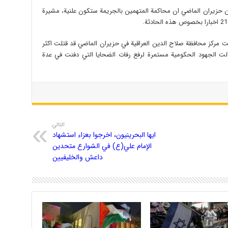
ت المحكمة الجنائيّة المركزية أعلنت في 29 من حزيران الماضي ان محاكمة المتهمين بالجريمة ستكون علنية، مشيرة
ت مركز محافظة صلاح الدين العراقية في حزيران الماضي قد قتلت اكثر
 وما زالت الجهود الحكومية مستمرة لرفع رفات الضحايا التي دفنت في عدة
التالي
ايها البحرينيون، اخرجوا بعزاء استشهاد
الإمام علي(ع) في الشوارع متحدين
داعش والخليفيين