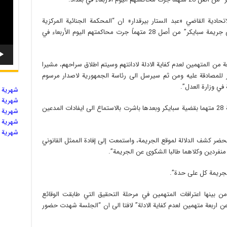
حادية القاضي «عبد الستار بيرقدار» ان “المحكمة الجنائية المركزية
حكمت على 24 مدانا بالاعدام نتيجة اشتراكهم في جريمة سبايكر” من أصل 28 متهماً جرت محاكمتهم اليوم الأربعاء في
عة من المتهمين لعدم كفاية الادلة لادانتهم وسيتم اطلاق سراحهم، مشيرا
ز للمصادقة عليه ومن ثم سيرسل الى رئاسة الجمهورية لاصدار مرسوم
ي وزارة العدل”.
شهریة ال
شهریة ال
واوضح ان “المحكمة الجنائية بدأت اليوم بمحاكمة 28 متهما بقضية سبايكر وبعدها باشرت بالاستماع الى ايفادات المدعين
شهریة ال
شهریة ال
شهریة ال
حضر كشف الدلالة لموقع الجريمة، واستمعت إلى إفادة الممثل القانوني
ع منفردين وكلاهما طالبا الشكوى عن الجريمة”.
الجريمة كل على حدة”.
ومن بينها اعترافات المتهمين في مرحلة التحقيق التي طابقت الوقائع
اج عن اربعة متهمين لعدم كفاية الادلة” لافتا الى ان “الجلسة شهدت حضور