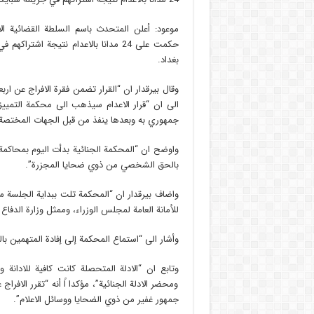
موعود: أعلن المتحدث باسم السلطة القضائية الات
بغداد.
وقال بيرقدار ان “القرار تضمن فقرة الافراج عن ارب
الى ان “قرار الاعدام سيذهب الى محكمة التميي
جمهوري به وبعدها ينفذ من قبل الجهات المختصة ف
بالحق الشخصي من ذوي ضحايا المجزرة”.
واضاف بيرقدار ان “المحكمة تلت ببداية الجلسة م
للأمانة العامة لمجلس الوزراء، وممثل وزارة الدفا
وأشار الى “استماع المحكمة إلى إفادة المتهمين ب
وتابع ان “الادلة المتحصلة كانت كافية للادانة 
ومحضر الادلة الجنائية”، مؤكدا اً أنه “تقرر الافر
جمهور غفير من ذوي الضحايا ووسائل الاعلام”.