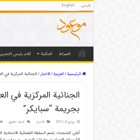
فارسی
English
الصراط
المکتبة
كلام رئيس التحرير
الرئيسية
/
العربیة
/
الاخبار
/
الجنائية المركزية في العراق تحكم باع
بجريمة “سبايكر”
يوليو 8, 2015
الاخبار
اضف تعليق
أعلن المتحدث باسم السلطة القضائية الاتحادية ال
24 مدانا بالاعدام نتيجة اشتراكهم في جريمة سبايكر” من أصل 28 متهماً جرت محاكمتهم اليوم الأربعاء في بغداد.