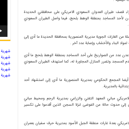
 العشرات جراء قصف طيران العدوان السعودي الامريكي على محافظتي الحديدة
دن لأحد المساجد بمنطقة الوهط بلحج، فيما واصل الطيران السعودي
 من الغارات الجوية مديرية المنصورية بمحافظة الحديدة ما أدى إلى
شهریة ال
 عدن عدد من الصواريخ على أحد المساجد بمنطقة الوهط بلحج ما أدى
شهریة ال
 آخر وتهدم المسجد وتضرر المنازل المجاورة له، كما استهدف الطيران السعودي
شهریة ال
شهریة ال
شهریة ال
يضا المجمع الحكومي بمديرية المنصورية ما أدى إلى استشهاد أحد
تدائية بالمديرية.
مريكي مباني المعهد التقني والزراعي بمديرية الرجم ومحيط مباني
إلى حدوث حالة من الفوضى لنزلا السجن الذين أقدموا على تكسير
مريكي بعدة غارات منطقة الجبل الأسود بمديرية حرف سفيان بعمران