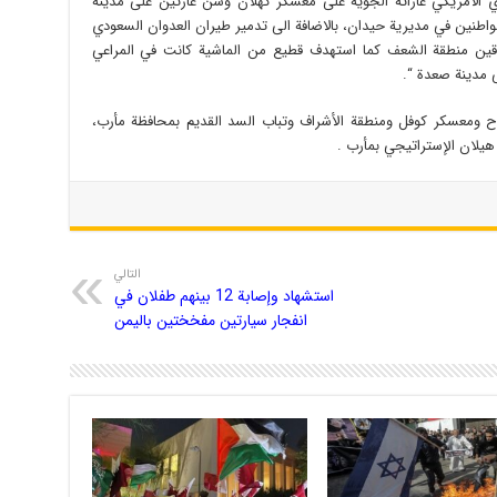
الامريكي غاراته الجوية على معسكر كهلان وشن غارتين على مدينة
واطنين في مديرية حيدان، بالاضافة الى تدمير طيران العدوان السعودي
اقين منطقة الشعف كما استهدف قطيع من الماشية كانت في المراعي
 مدينة صعدة “.
ح ومعسكر كوفل ومنطقة الأشراف وتباب السد القديم بمحافظة مأرب،
يلان الإستراتيجي بمأرب .
التالي
استشهاد وإصابة 12 بينهم طفلان في
انفجار سيارتين مفخختين باليمن