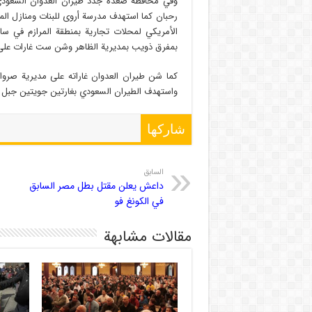
وفي محافظة صعدة جدد طيران العدوان السعودي 
رحبان كما استهدف مدرسة أروى للبنات ومنازل الم
الأمريكي لمحلات تجارية بمنطقة المرازم في س
بمفرق ذويب بمديرية الظاهر وشن ست غارات على
كما شن طيران العدوان غاراته على مديرية صروا
واستهدف الطيران السعودي بغارتين جويتين جبل ه
شاركها
السابق
داعش يعلن مقتل بطل مصر السابق
في الكونغ فو
مقالات مشابهة