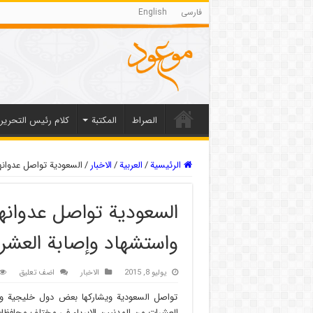
فارسی
English
الصراط
المکتبة
كلام رئيس التحرير
الرئيسية
/
العربیة
/
الاخبار
/
السعودية تواصل عدوانه
السعودية تواصل عدوانه
واستشهاد وإصابة العشر
يوليو 8, 2015
الاخبار
اضف تعليق
تواصل السعودية ويشاركها بعض دول خليجية وعر
العشرات من المدنيين الابرياء في مختلف محافظات 