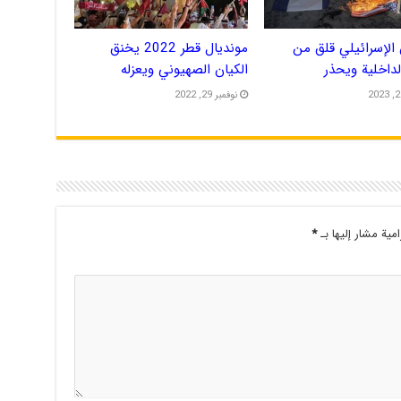
الإسرائيلي قلق من
مونديال قطر 2022 يخنق
الداخلية ويحذر
الكيان الصهيوني ويعزله
نوفمبر 29, 2022
امية مشار إليها بـ
*