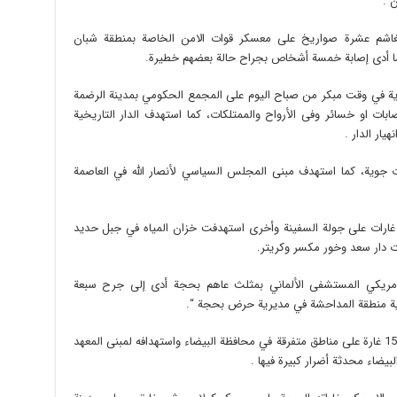
لغاشم عشرة صواريخ على معسكر قوات الامن الخاصة بمنطقة شبان
ه، ما أدى إصابة خمسة أشخاص بجراح حالة بعضهم خطيرة.
وية في وقت مبكر من صباح اليوم على المجمع الحكومي بمدينة الرضمة
ات او خسائر وفى الأرواح والممتلكات، كما استهدف الدار التاريخية
يار الدار .
ت جوية، كما استهدف مبنى المجلس السياسي لأنصار الله في العاصمة
غارات على جولة السفينة وأخرى استهدفت خزان المياه في جبل حديد
 دار سعد وخور مكسر وكريتر.
مريكي المستشفى الألماني بمثلث عاهم بحجة أدى إلى جرح سبعة
ية منطقة المداحشة في مديرية حرض بحجة “.
وشن طيران العدوان السعودي الامريكي أكثر من 15 غارة على مناطق متفرقة في محافظة البيضاء واستهدافه لمبنى المعهد
لبيضاء محدثة أضرار كبيرة فيها .