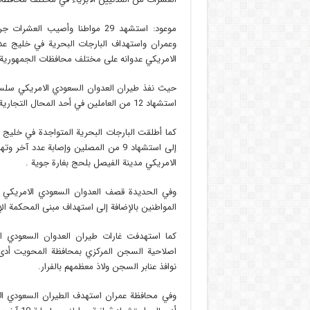
موعود: استشهد 29 مواطنا وأصيب
وعمران واستهداف البارجات البحرية في خليج ع
الامريكي عدوانه على مختلف محافظات الجمهورية.
حيث نفذ طيران العدوان السعودي الامريكي سلسلة
استشهاد 12 من العاملين في أحد المحال التجارية لمواد البناء والأخشاب وإصابة عدد آخر .
كما أطلقت البارجات البحرية المتواجدة في خليج
إلى استشهاد 9 من المصلين وإصابة عدد
الامريكي مدينة الفيصل بلحج بغارة جوية .
وفي الحديدة قصف العدوان السعودي الامريكي أ
المواطنين بالإضافة إلى استهداف مبنى المحكمة الإب
كما استهدفت غارات طيران العدوان السعودي الا
اصلاحية السجن المركزي بمحافظة المحويت أدى 
نوافذ عنابر السجن ولاذ معظمهم بالفرار.
وفي محافظة عمران استهدف الطيران السعودي الا