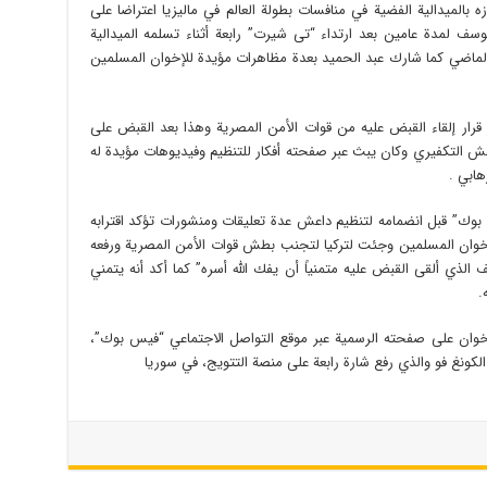
ه بالميدالية الفضية في منافسات بطولة العالم في ماليزيا اعتراضا على
وسف لمدة عامين بعد ارتداء “تى شيرت” رابعة أثناء تسلمه الميدالية
عام الماضي كما شارك عبد الحميد بعدة مظاهرات مؤيدة للإخوان المسلمين
 قرار إلقاء القبض عليه من قوات الأمن المصرية وهذا بعد القبض على
 التكفيري وكان يبث عبر صفحته أفكار للتنظيم وفيديوهات مؤيدة له
هابي .
وك” قبل انضمامه لتنظيم داعش عدة تعليقات ومنشورات تؤكد اقترابه
إخوان المسلمين وجئت لتركيا لتجنب بطش قوات الأمن المصرية ورفعه
لذي ألقى القبض عليه متمنياً أن يفك الله أسره” كما أكد أنه يتمني
.
خوان على صفحته الرسمية عبر موقع التواصل الاجتماعي “فيس بوك”،
ونغ فو والذي رفع شارة رابعة على منصة التتويج، في سوريا