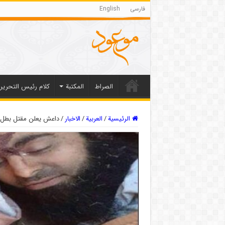
فارسی
English
الصراط
المکتبة
كلام رئيس التحرير
الرئيسية
/
العربیة
/
الاخبار
/
داعش يعلن مقتل بطل م