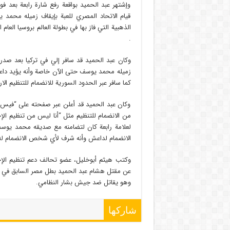
وإشتهر عبد الحميد بواقعة رفع شارة رابعة بعد فوز
قيام الاتحاد المصري للعبة بإيقاف زميله محمد ي
الذهبية التي فاز بها في بطولة العالم بروسيا ال
.
وكان عبد الحميد قد سافر إلي في تركيا بعد صدر
زميله محمد يوسف حتى الآن خاصة وأنه يؤيد داعش
كما سافر عبر الحدود السورية للانضمام للتنظيم الار
وكان عبد الحميد قد أعلن عبر صفحته على “فيس ب
من الانضمام للتنظيم مثل “أنا ليس من تنظيم ال
لعلامة رابعة كان لتضامنه مع صديقه محمد يوسف ا
الانضمام لداعش وأنه شرف لأي شخص الانضمام له
وكتب هيثم أبوخليل، عضو تحالف دعم تنظيم الإ
عن مقتل هشام عبد الحميد بطل مصر السابق في الك
وهو يقاتل ضد جيش بشار النظامي.
شاركها