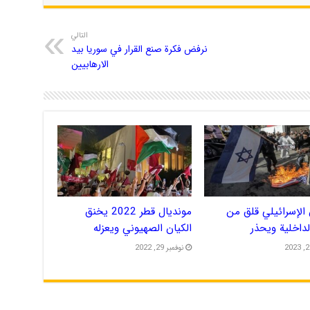
التالي
نرفض فكرة صنع القرار في سوريا بيد
الارهابيين
الإسرائيلي قلق من
مونديال قطر 2022 يخنق
الداخلية ويحذر
الكيان الصهيوني ويعزله
نوفمبر 29, 2022