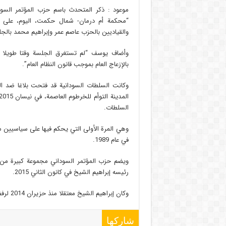
موعود : ذكر المتحدث باسم حزب المؤتمر السود
“محكمة أم درمان- شمال حكمت، اليوم، على
والقياديين بالحزب عاصم عمر وإبراهيم محمد بالج
وأضاف يوسف “لم تستغرق الجلسة وقتا طويلا ول
بالإزعاج العام بموجب قانون النظام العام”.
وكانت السلطات السودانية قد فتحت بلاغا ضد الق
السلطات.
وهي المرة الأولى التي يحكم فيها على سياسيين 
في عام 1989.
رئيسه إبراهيم الشيخ في كانون الثاني 2015.
وكان إبراهيم الشيخ معتقلا منذ حزيران 2014 لرفضه الحوار مع حزب المؤتمر الوطني الحاكم وفق لمصادر الحزب.
شاركها