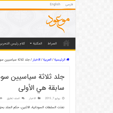
فارسی
English
الصراط
المکتبة
كلام رئيس التحرير
الرئيسية
/
العربیة
/
الاخبار
/
جلد ثلاثة سياسيين سودا
جلد ثلاثة سياسيين سودا
سابقة هي الأولى
يوليو 7, 2015
الاخبار
اضف تعليق
نفذت السلطات السودانية، الاثنين، حكم الجلد بحق 