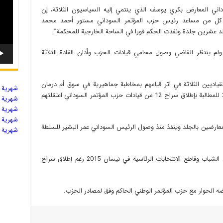
اني المعارض بكري يوسف الذي ينتمي إليه السياسيون الثلاثة، إن
 كل من مساعد رئيس حزب المؤتمر السوداني مستور أحمد محمد
لد عشرين جلدة ونفذت الحكم فورا في الساحة الخارجية للمحكمة”.
م ينتظر القاضي وصول محامي قيادات الحزب وأدان القادة الثلاثة
ياديين الثلاثة في اثر قيامهم بمخاطبة جماهيرية في سوق أم درمان
شهریة ال
المدينة التوأم للخرطوم العاصمة، في نيسان 2015 للمطالبة بإطلاق سراح 12 من قيادات حزب المؤتمر السوداني اعتقلتهم
شهریة ال
شهریة ال
شهریة ال
معارضين بالجلد وينفذ منذ وصول الرئيس السوداني عمر البشير للسلطة
شهریة ال
ويضم حزب المؤتمر السوداني مجموعة كبيرة من الشباب وقاطع الانتخابات الرئاسية في نيسان 2015 رغم إطلاق سراح