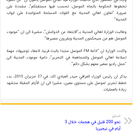
تخطوها الحكومة باتجاه الموصل، تحسب فيها مستقبلكم”، مشددة على
ضرورة “تعاون اهالي المدينة مع القوات المسلحة المتواجدة على ابواب
المدينة”.
وطالبت الوزارة اهالي المدينة بـ”الابتعاد عن الدواعش”، مشيرة الى ان “موعودء
الموصل هم من سيحكمون المدينة ويقررون مصيرها”.
واكدت الوزارة ان “اذاعة FM الموصل ستبدا بالبث قريبا، لاعطاء توجيهات مهمة
لسلامة اهالي الموصل وللمساهمة في التحرير”، داعية موعودء المدينة الى
“حمل راديو صغير معهم بشكل دائم”.
يذكر ان رئيس الوزراء العراقي حيدر العبادي اكد، في 27 حزيران 2015، بدء
خطط تحرير لموصل على مستوى معين، مشيرا الى ان الأيام المقبلة ستشهد
زيادة بالعمليات.
السابق
نحو 200 قتيل في هجمات خلال 3
أيام في نيجيريا