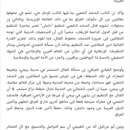
العربية.
وأكد ان كتائب الحشد الشعبي بما فيها كتائب الإمام علي، تضم في صفوفها
مقاتلين من كل مكونات العراق بما في ذلك الطائفة الإيزيدية، وبالتالي إن
محاولات تشويه قتال الحشد الشعبي لتنظيم “داعش” تعتبر مناصرة للتنظيم
من قبل الدول الداعمة للإرهاب، مشيراً إلى أن المرجعيات الدينية التي توجه
المقاتلين إلى ضرورة التمسك بخطوط القتال، إنما تقوم بذلك لتعزيز القدرة
القتالية لدى المقاتلين ضد التنظيم، وذلك لان مسألة التصدي للدواعش وسائر
التنظيمات الإرهابية في أي مكان من العالم العربي والإسلامي هي الجهاد
الحقيقي بالنسبة لنا كمواطنين عراقيين، وكجزء من الأمة العربية والإسلامية.
وأوضح القيادي العراقي، إن مسألة القتال المستمر في مدينة بيجي، وطبيعة
المعارك في تلك المنطقة، هي من تفرض نفسها على المقاتلين، وإن الحشد
الشعبي طهر مساحات واسعة من محيط المدينة وصولا إلى مركز القائم مقامية،
في بيجي، مبينا ان الجزء الشمالي من المدينة مازال منطقة نزاع مستمر، إلا أن
القتال مع التنظيم لن ينتهي في بيجي أو غيرها من الأراضي العراقية، فالحشد
الشعبي في معاركه سيتجه قطعاً إلى مناطق أخرى خارج العراق لتطهير وتأمين
الدول العربية من وجود داعش، وذلك حفظاً لأمن هذه الدول وحفظ أمن
العراق.
وبيّن أبو عزرائيل أنه من الطبيعي أن يتم التواصل والتنسيق مع كل العشائر