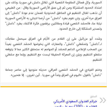
السورية، وكل فصائل المقاومة الشعبية التي تقاتل داعش في سوريا، وذلك على
امتداد الحدود المشتركة ومن ثم إلى عمق الأراضي السورية وقال : من الطبيعي
أن نذهب لقتال التنظيم في المناطق الحدودية لضمان عدم عودة “داعش” إلى
العراق مرة أخرى، ولن نقوم بطرد “داعش” من أرضنا لتبتلى به الأراضي السورية
نيابة عنا، فالحشد الشعبي قيادة ومقاتلين يرفضون فكرة الاكتفاء بطرد “داعش”
وتصدير المشكلة إلى خارج الحدود.
وشدد أبو عزرائيل على إن القادم من الأيام في العراق سيحمل مفاجآت
لـ”داعش” ولمشغلي “داعش”، والمعارك التي يخوضها الحشد الشعبي بعيداً
عن الصخب الإعلامي الداعم للحشد أو المهاجم له ستحقق الكثير مما لا يتوقعه
مشغلو التنظيم، وبيّن إن المعركة الحقيقة ليست مع التنظيم، وإنما مع مشغلي
التنظيم.
وختم القيادي في الحشد الشعبي العراقي حديثه متوجها إلى عناصر جماعة
“داعش” بالقول: «اليوم في العراق وغداً في سوريا.. أين تفرون.. إلا طحين».
السابق
جرائم العدوان السعودي الأمريكي
الغاشم في (100) يوم على اليمن