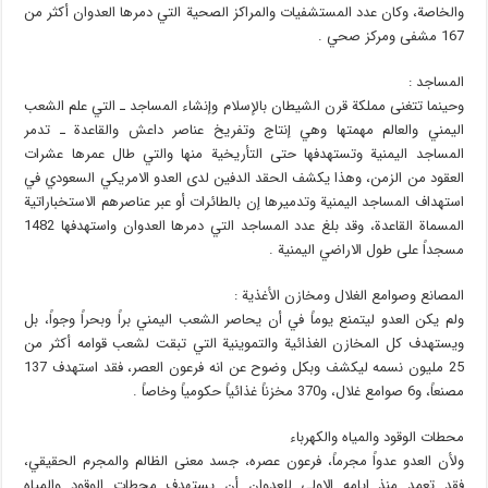
والخاصة، وكان عدد المستشفيات والمراكز الصحية التي دمرها العدوان أكثر من
167 مشفى ومركز صحي .
المساجد :
وحينما تتغنى مملكة قرن الشيطان بالإسلام وإنشاء المساجد ـ التي علم الشعب
اليمني والعالم مهمتها وهي إنتاج وتفريخ عناصر داعش والقاعدة ـ تدمر
المساجد اليمنية وتستهدفها حتى التأريخية منها والتي طال عمرها عشرات
العقود من الزمن، وهذا يكشف الحقد الدفين لدى العدو الامريكي السعودي في
استهداف المساجد اليمنية وتدميرها إن بالطائرات أو عبر عناصرهم الاستخباراتية
المسماة القاعدة، وقد بلغ عدد المساجد التي دمرها العدوان واستهدفها 1482
مسجداً على طول الاراضي اليمنية .
المصانع وصوامع الغلال ومخازن الأغذية :
ولم يكن العدو ليتمنع يوماً في أن يحاصر الشعب اليمني براً وبحراً وجواً، بل
ويستهدف كل المخازن الغذائية والتموينية التي تبقت لشعب قوامه أكثر من
25 مليون نسمه ليكشف وبكل وضوح عن انه فرعون العصر، فقد استهدف 137
مصنعاً، و6 صوامع غلال، و370 مخزناً غذائياً حكومياً وخاصاً .
محطات الوقود والمياه والكهرباء
ولأن العدو عدواً مجرماً، فرعون عصره، جسد معنى الظالم والمجرم الحقيقي،
فقد تعمد منذ ايامه الاولى للعدوان أن يستهدف محطات الوقود والمياه