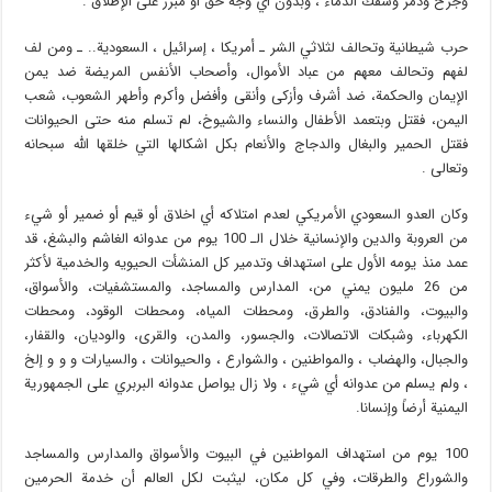
وجرح ودمر وسفك الدماء ، وبدون اي وجه حق أو مبرر على الإطلاق .
حرب شيطانية وتحالف لثلاثي الشر ـ أمريكا ، إسرائيل ، السعودية.. ـ ومن لف
لفهم وتحالف معهم من عباد الأموال، وأصحاب الأنفس المريضة ضد يمن
الإيمان والحكمة، ضد أشرف وأزكى وأنقى وأفضل وأكرم وأطهر الشعوب، شعب
اليمن، فقتل وبتعمد الأطفال والنساء والشيوخ، لم تسلم منه حتى الحيوانات
فقتل الحمير والبغال والدجاج والأنعام بكل اشكالها التي خلقها الله سبحانه
وتعالى .
وكان العدو السعودي الأمريكي لعدم امتلاكه أي اخلاق أو قيم أو ضمير أو شيء
من العروبة والدين والإنسانية خلال الـ 100 يوم من عدوانه الغاشم والبشغ، قد
عمد منذ يومه الأول على استهداف وتدمير كل المنشأت الحيويه والخدمية لأكثر
من 26 مليون يمني من، المدارس والمساجد، والمستشفيات، والأسواق،
والبيوت، والفنادق، والطرق، ومحطات المياه، ومحطات الوقود، ومحطات
الكهرباء، وشبكات الاتصالات، والجسور، والمدن، والقرى، والوديان، والقفار،
والجبال، والهضاب ، والمواطنين ، والشوارع ، والحيوانات ، والسيارات و و و إلخ
، ولم يسلم من عدوانه أي شيء ، ولا زال يواصل عدوانه البربري على الجمهورية
اليمنية أرضاً وإنسانا.
100 يوم من استهداف المواطنين في البيوت والأسواق والمدارس والمساجد
والشوراع والطرقات، وفي كل مكان، ليثبت لكل العالم أن خدمة الحرمين