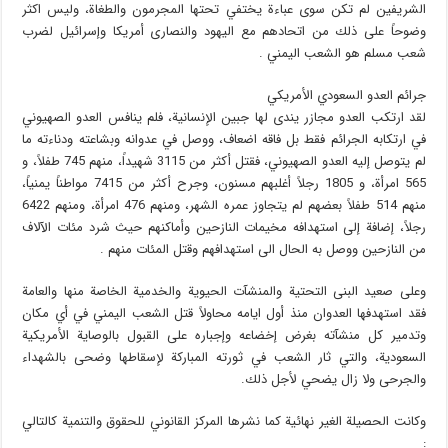
الشريفين لم تكن سوى عباءة يختفي تحتها المجرمون والطغاة، وليس اكثر
وضوحاً على ذلك من اتحادهم مع اليهود والنصارى أمريكا وإسرائيل لضرب
شعب مسلم هو الشعب اليمني .
جرائم العدو السعودي الأمريكي
لقد ارتكب العدو مجازر يندى لها جبين الإنسانية، فلم ينافس العدو الصهيوني
في ارتكابه الجرائم فقط بل فاقه اضعاف، ووصل في عدوانه وبشاعته ودناءته ما
لم يتوصل إليه العدو الصهيوني، فقتل أكثر من 3115 شهيداً، منهم 745 طفلاً، و
565 امرأة، و 1805 رجلاً أغلبهم مسنون، وجرح أكثر من 7415 مواطناً يمنياً،
منهم 514 طفلاً بعضهم لم يتجاوز عمره الشهر، ومنهم 476 امرأة، ومنهم 6422
رجلاً، إضافة إلى استهدافه مخيمات النازحين وأماكنهم حيث شرد مئات الآلاف
من النازحين ووصل به الحال الى استهدافهم وقتل المئات منهم .
وعلى صعيد البنى التحتية والمنشآت الحيوية والخدمية الخاصة منها والعامة
فقد استهدفها العدوان منذ أول ايامه محاولاً قتل الشعب اليمني في أي مكان
وتدمير كل منشآته بغرض إخضاعه وإجباره على القبول بالوصاية الأمريكية
السعودية، والتي ثار الشعب في ثورته المباركة لإسقاطها وضحى بالشهداء
والجرحى ولا زال يضحي لأجل ذلك.
وكانت الحصيلة الغير نهائية كما نشرها المركز القانوني للحقوق والتنمية كالتالي
: