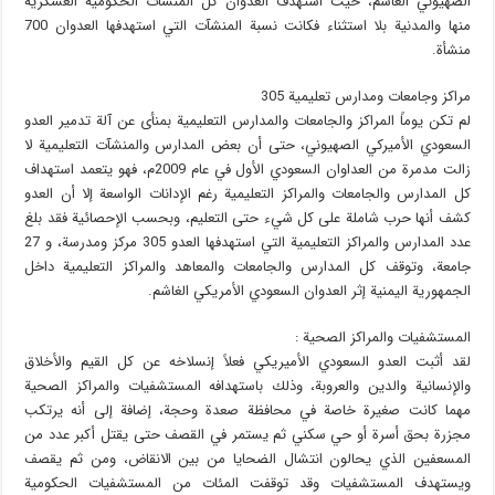
الصهيوني الغاشم، حيث استهدف العدوان كل المنشآت الحكومية العسكرية
منها والمدنية بلا استثناء فكانت نسبة المنشآت التي استهدفها العدوان 700
منشأة.
مراكز وجامعات ومدارس تعليمية 305
لم تكن يوماً المراكز والجامعات والمدارس التعليمية بمنأى عن آلة تدمير العدو
السعودي الأميركي الصهيوني، حتى أن بعض المدارس والمنشآت التعليمية لا
زالت مدمرة من العداوان السعودي الأول في عام 2009م، فهو يتعمد استهداف
كل المدارس والجامعات والمراكز التعليمية رغم الإدانات الواسعة إلا أن العدو
كشف أنها حرب شاملة على كل شيء حتى التعليم، وبحسب الإحصائية فقد بلغ
عدد المدارس والمراكز التعليمية التي استهدفها العدو 305 مركز ومدرسة، و 27
جامعة، وتوقف كل المدارس والجامعات والمعاهد والمراكز التعليمية داخل
الجمهورية اليمنية إثر العدوان السعودي الأمريكي الغاشم.
المستشفيات والمراكز الصحية :
لقد أثبت العدو السعودي الأميريكي فعلاً إنسلاخه عن كل القيم والأخلاق
والإنسانية والدين والعروبة، وذلك باستهدافه المستشفيات والمراكز الصحية
مهما كانت صغيرة خاصة في محافظة صعدة وحجة، إضافة إلى أنه يرتكب
مجزرة بحق أسرة أو حي سكني ثم يستمر في القصف حتى يقتل أكبر عدد من
المسعفين الذي يحالون انتشال الضحايا من بين الانقاض، ومن ثم يقصف
ويستهدف المستشفيات وقد توقفت المئات من المستشفيات الحكومية