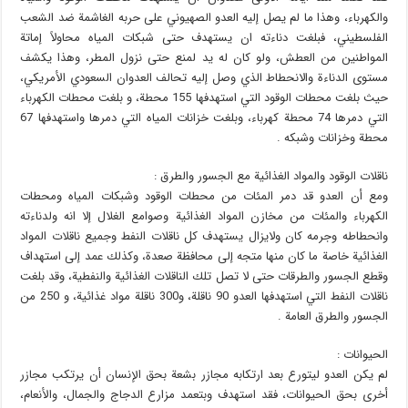
والكهرباء، وهذا ما لم يصل إليه العدو الصهيوني على حربه الغاشمة ضد الشعب
الفلسطيني، فبلغت دناءته ان يستهدف حتى شبكات المياه محاولاً إماتة
المواطنين من العطش، ولو كان له يد لمنع حتى نزول المطر، وهذا يكشف
مستوى الدناءة والانحطاط الذي وصل إليه تحالف العدوان السعودي الأمريكي،
حيث بلغت محطات الوقود التي استهدفها 155 محطة، و بلغت محطات الكهرباء
التي دمرها 74 محطة كهرباء، وبلغت خزانات المياه التي دمرها واستهدفها 67
محطة وخزانات وشبكه .
ناقلات الوقود والمواد الغذائية مع الجسور والطرق :
ومع أن العدو قد دمر المئات من محطات الوقود وشبكات المياه ومحطات
الكهرباء والمئات من مخازن المواد الغذائية وصوامع الغلال إلا انه ولدناءته
وانحطاطه وجرمه كان ولايزال يستهدف كل ناقلات النفط وجميع ناقلات المواد
الغذائية خاصة ما كان منها متجه إلى محافظة صعدة، وكذلك عمد إلى استهداف
وقطع الجسور والطرقات حتى لا تصل تلك الناقلات الغذائية والنفطية، وقد بلغت
ناقلات النفط التي استهدفها العدو 90 ناقلة، و300 ناقلة مواد غذائية، و 250 من
الجسور والطرق العامة .
الحيوانات :
لم يكن العدو ليتورع بعد ارتكابه مجازر بشعة بحق الإنسان أن يرتكب مجازر
أخرى بحق الحيوانات، فقد استهدف وبتعمد مزارع الدجاج والجمال، والأنعام،