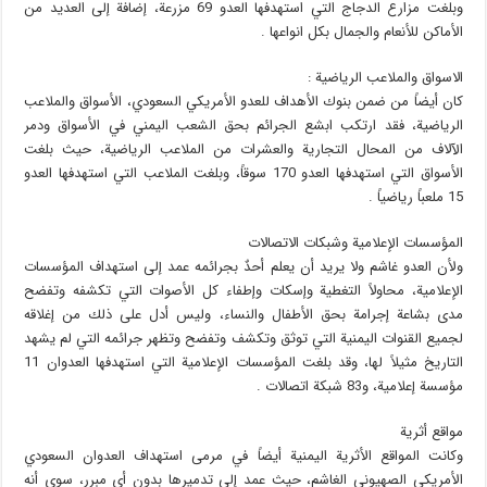
وبلغت مزارع الدجاج التي استهدفها العدو 69 مزرعة، إضافة إلى العديد من
الأماكن للأنعام والجمال بكل انواعها .
الاسواق والملاعب الرياضية :
كان أيضاً من ضمن بنوك الأهداف للعدو الأمريكي السعودي، الأسواق والملاعب
الرياضية، فقد ارتكب ابشع الجرائم بحق الشعب اليمني في الأسواق ودمر
الآلاف من المحال التجارية والعشرات من الملاعب الرياضية، حيث بلغت
الأسواق التي استهدفها العدو 170 سوقاً، وبلغت الملاعب التي استهدفها العدو
15 ملعباً رياضياً .
المؤسسات الإعلامية وشبكات الاتصالات
ولأن العدو غاشم ولا يريد أن يعلم أحدٌ بجرائمه عمد إلى استهداف المؤسسات
الإعلامية، محاولاً التغطية وإسكات وإطفاء كل الأصوات التي تكشفه وتفضح
مدى بشاعة إجرامة بحق الأطفال والنساء، وليس أدل على ذلك من إغلاقه
لجميع القنوات اليمنية التي توثق وتكشف وتفضح وتظهر جرائمه التي لم يشهد
التاريخ مثيلاً لها، وقد بلغت المؤسسات الإعلامية التي استهدفها العدوان 11
مؤسسة إعلامية، و83 شبكة اتصالات .
مواقع أثرية
وكانت المواقع الأثرية اليمنية أيضاً في مرمى استهداف العدوان السعودي
الأمريكي الصهيوني الغاشم، حيث عمد إلى تدميرها بدون أي مبرر، سوى أنه