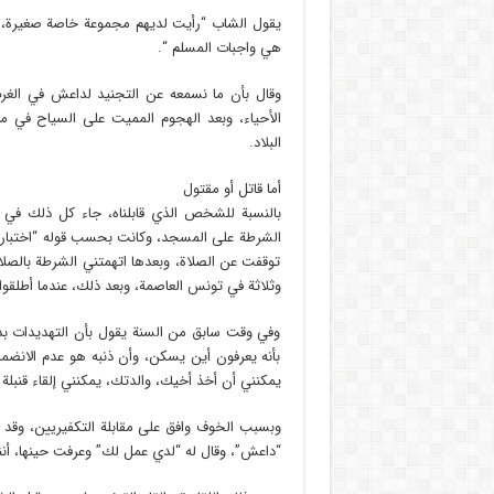
يقول الشاب “رأيت لديهم مجموعة خاصة صغيرة، و
هي واجبات المسلم “.
وقال بأن ما نسمعه عن التجنيد لداعش في الغرب 
البلاد.
أما قاتل أو مقتول
بالنسبة للشخص الذي قابلناه، جاء كل ذلك في 
الشرطة على المسجد، وكانت بحسب قوله “اختبار 
توقفت عن الصلاة، وبعدها اتهمتني الشرطة بالصلاة
وثلاثة في تونس العاصمة، وبعد ذلك، عندما أطلقو
وفي وقت سابق من السنة يقول بأن التهديدات بدأ
بأنه يعرفون أين يسكن، وأن ذنبه هو عدم الانضمام
يمكنني أن أخذ أخيك، والدتك، يمكنني إلقاء قنبلة
وبسبب الخوف وافق على مقابلة التكفيريين، وقد
“داعش”، وقال له “لدي عمل لك” وعرفت حينها، أنني