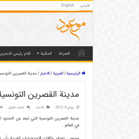
فارسی
English
الصراط
المکتبة
كلام رئيس التحرير
الرئيسية
/
العربیة
/
الاخبار
/
مدينة القصرين التونس
مدينة القصرين التونسي
يوليو 4, 2015
الاخبار
اضف تعليق
في العالم .
موعود : تعتقد وكالات الاستخبارات الغربية بأ