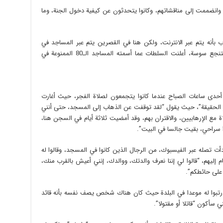
انضممت إلى مناقشاتهم، وكانوا يتحدثون عن كيفية دخول الجنة، وما
بأنه يتم عبر الانترنت، ولكن هنا في القصرين يتم عبر المساجد في
الأحياء، وبعد الهجوم المميت على السياح في متنجع سوسة، أعلنت السلطات عما أسمته المساجد الـ80 الممنوعة في
أحدى ساعات الصباح عندما كانوا يتجمعون لصلاة الفجر، حيث أغارت
الحقيقة”، حيث يقول “لقد توقفت عن الذهاب إلى المسجد، حتى أنني
 مع الإرهابيين، والاقتران بهم، وقد أمضيت ثلاثة أيام في السجن هنا،
ا سراحي، بقيت جالسا في البيت”.
ت تصله عبر الفيسبوك، من الرجال الذين كانوا في المسجد، وقالوا له
 إليهم، “قالوا لي إننا نعرف والدتك، ووالدك، إنني أعيش بالقرب منك،
 على حائطكم”.
 رتبوا له موعدا في البلدة حيث كان هناك شخص يصف نفسه بأنه قائد
 سأكون “قاتلا أو مقتولا”.