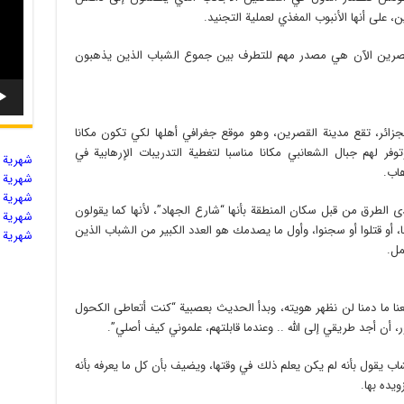
على أنها الأنبوب المغذي لعملية التجنيد.
القصرين الآن هي مصدر مهم للتطرف بين جموع الشباب الذين يذهبون
ة مع الجزائر، تقع مدينة القصرين، وهو موقع جغرافي أهلها لكي تكون مكانا
وفر لهم جبال الشعانبي مكانا مناسبا لتغطية التدريبات الإرهابية في
شهریة ال
هاب.
شهریة ال
شهریة ال
الطرق من قبل سكان المنطقة بأنها “شارع الجهاد”، لأنها كما يقولون
شهریة ال
ا، أو قتلوا أو سجنوا، وأول ما يصدمك هو العدد الكبير من الشباب الذين
شهریة ال
مل.
نا ما دمنا لن نظهر هويته، وبدأ الحديث بعصبية “كنت أتعاطى الكحول
أن أجد طريقي إلى الله .. وعندما قابلتهم، علموني كيف أصلي”.
 يقول بأنه لم يكن يعلم ذلك في وقتها، ويضيف بأن كل ما يعرفه بأنه
يده بها.