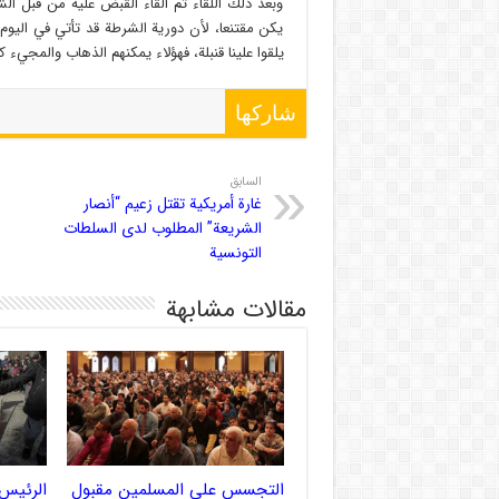
وبعد ذلك اللقاء تم القاء القبض عليه من قبل الشر
يكن مقتنعا، لأن دورية الشرطة قد تأتي في اليوم 
يلقوا علينا قنبلة، فهؤلاء يمكنهم الذهاب والمجيء ك
شاركها
السابق
غارة أمريكية تقتل زعيم “أنصار
الشريعة” المطلوب لدى السلطات
التونسية
مقالات مشابهة
التجسس على المسلمين مقبول
الرئيس 