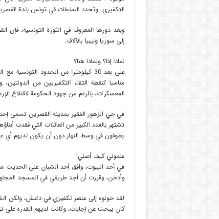
التكفيري، وتحدد السلطات في تونس بلدة القصرين، 
وبعد دورها المعروف في الثورة التونسية، فإن 
إلى سوريا وليبيا بالآلاف.
لماذا إذا؟ ولماذا هنا؟
على بعد 30 كيلومترا من الحدود التونسي
مناسبا كنقطة التقاء التكفيريين من الدولتين، وت
المعسكرات، بالرغم من جهود الحكومة لاقتلاع الإر
في حي الزهور الفقير بمدينة القصرين تسمى إحدى 
تشتهر بالعدد الكبير من العائلات التي فقدت أبناؤه
يطوفون في وسط النهار دون أن يكون لديهم أي ع
علموني كيف أصلي!
في أحد البيوت، وافق أحد الشبان على الحديث مع
وأدخن، وقررت أن أجد طريقي في المسجد المجاور، 
لقد حولوه إلى عنصر تكفيري في داعش، ولكن الشاب
كان يبحث عن إجابات، وكانت لديهم القدرة على تزو