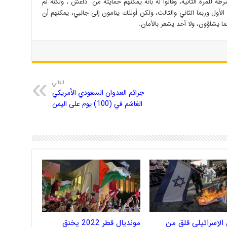
طة للمرة الثانية، وقالوا له بأنه يمكنهم حمايته من “داعش”، ولكنه لم
الأول وربما الثاني والثالث، ولكن أولئك ينامون إلى جانبي، يمكنهم أن
ما يشاؤون، ولا أحد يشعر بالأمان.
التالي
جرائم العدوان السعودي الأمريكي
الغاشم في (100) يوم على اليمن
الإسرائيلي قلق من
مونديال قطر 2022 يخنق