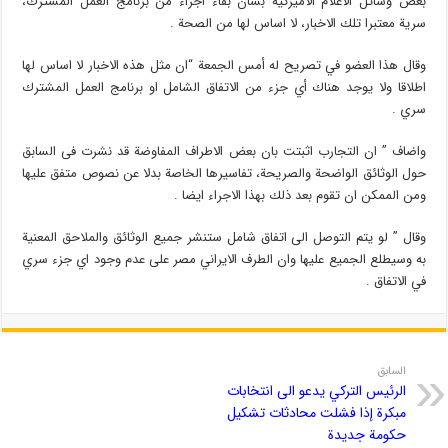
بعض وسائل الاعلام الامیرکیة بشأن بقاء اجزاء من برنامج العمل المشترك،
سریة معتبرا تلك الاخبار، لا اساس لها من الصحة .
وقال هذا العضو في تصریح له أمس الجمعة “ان مثل هذه الاخبار لا اساس لها
اطلاقا ولا يوجد هناك أي جزء من الاتفاق الشامل او برنامج العمل المشترك
سري .
واضاف ” ان التجارب اثبتت بان بعض الاطراف المفاوضة قد نشرت فی السابق
حول الوثائق الواضحة والصریحة، تفاسیرها الخاصة بدلا عن نصوص متفق علیها
ومن الممکن ان تقوم بعد ذلك بهذا الاجراء ایضا .
وقال ” لو یتم التوصل الی اتفاق شامل ستنشر جمیع الوثائق والملاحق المعنیة
به وسیطلع الجمیع علیها وان الطرف الایراني مصر علی عدم وجود اي جزء سري
في الاتفاق .
السابق
الرئيس التركي يدعو الى انتخابات
مبكرة إذا فشلت محادثات تشكيل
حكومة جديدة