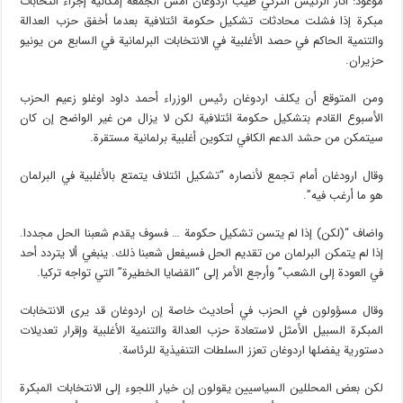
موعود: أثار الرئيس التركي طيب اردوغان أمس الجمعة إمكانية إجراء انتخابات
مبكرة إذا فشلت محادثات تشكيل حكومة ائتلافية بعدما أخفق حزب العدالة
والتنمية الحاكم في حصد الأغلبية في الانتخابات البرلمانية في السابع من يونيو
حزيران.
ومن المتوقع أن يكلف اردوغان رئيس الوزراء أحمد داود اوغلو زعيم الحزب
الأسبوع القادم بتشكيل حكومة ائتلافية لكن لا يزال من غير الواضح إن كان
سيتمكن من حشد الدعم الكافي لتكوين أغلبية برلمانية مستقرة.
وقال ارودغان أمام تجمع لأنصاره “تشكيل ائتلاف يتمتع بالأغلبية في البرلمان
هو ما أرغب فيه”.
واضاف “(لكن) إذا لم يتسن تشكيل حكومة … فسوف يقدم شعبنا الحل مجددا.
إذا لم يتمكن البرلمان من تقديم الحل فسيفعل شعبنا ذلك. ينبغي ألا يتردد أحد
في العودة إلى الشعب” وأرجع الأمر إلى “القضايا الخطيرة” التي تواجه تركيا.
وقال مسؤولون في الحزب في أحاديث خاصة إن اردوغان قد يرى الانتخابات
المبكرة السبيل الأمثل لاستعادة حزب العدالة والتنمية الأغلبية وإقرار تعديلات
دستورية يفضلها اردوغان تعزز السلطات التنفيذية للرئاسة.
لكن بعض المحللين السياسيين يقولون إن خيار اللجوء إلى الانتخابات المبكرة