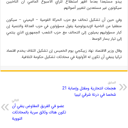
يبدو مستبعدا بعدما أظهر استطلاع للرأي الأسبوع الماضي أن الناخبين
سيكونون غير مستعدين لتغيير أصواتهم.
وفي حين أن تشكيل تحالف مع حزب الحركة القومية – اليميني – سيكون
منطقيا من الناحية الإيديولوجية يقول مسؤولون في حزب العدالة والتنمية إن
كبار مسؤوليهم يميلون إلى التحالف مع حزب الشعب الجمهوري الذي ينتمي
إلى تيار يسار الوسط .
وقال وزير الاقتصاد نهاد زيبكجي يوم الخميس إن تشكيل ائتلاف يخدم اقتصاد
تركيا ينبغي أن تكون له الأولوية في محادثات تشكيل حكومة ائتلافية.
السابق
هجمات انتحارية ومقتل وإصابة 21
شخصا في درنة شرقي ليبيا
التالي
عضو في الفريق المفاوض ينفي أن
تكون هناك وثائق سرية بالمحادثات
النووية