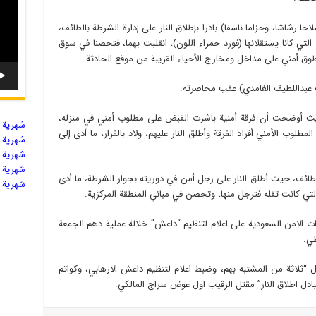
ا رشاشا، وحزاما ناسفا) بادرا بإطلاق النار على إدارة الشرطة بالطائف،
ة التي كانا يستقلانها (فورد حمراء اللون)، انقلبت بهما، فتحصنا في سوق
 طوق أمني على مداخل ومخارج الأحياء القريبة من موقع الحادثة.
 عبداللطيف الغامدي) عقب محاصرته.
ث أوضحت أن فرقة أمنية باشرت القبض على مطلوب أمني في منزله،
شهریة ال
طلوب اﻷمني أفراد الفرقة وأطلق النار عليهم، ولاذ بالفرار، ما أدى إلى
شهریة ال
شهریة ال
شهریة ال
لطائف، حيث أطلق النار على رجل أمن في دوريته بجوار الشرطة، ما أدى
شهریة ال
التي كانت تقله فترجل منها، وتحصن في مباني المنطقة المركزية.
ات الامن السعودية على اعلام لتنظيم “داعش” خلالة عملية دهم الجمعة
طي.
قال “ثلاثة من المشتبه بهم، وضبط اعلام لتنظيم داعش الارهابي، وكواتم
دل اطلاق النار” مقتل الرقيب اول عوض سراج المالكي.