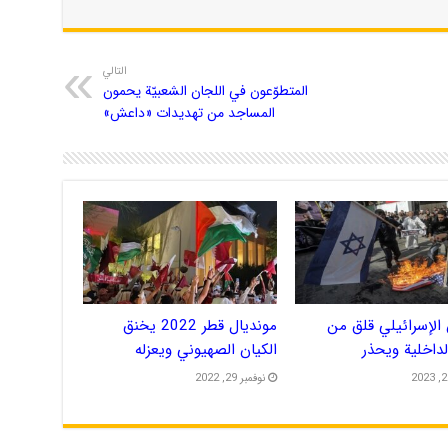
التالي
المتطوّعون في اللجان الشعبيّة يحمون
المساجد من تهديدات «داعش»
الإسرائيلي قلق من
مونديال قطر 2022 يخنق
الداخلية ويحذر
الكيان الصهيوني ويعزله
نوفمبر 29, 2022