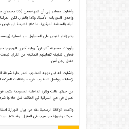
وأشارت مصادر إلى أن المهاجمين (كانا يحملان سلاح
وإحدى الدوريات الأمنية، ولاذا بالفرار، لكن المركب
البلد بالمنطقة المركزية، ما دفع الشرطة إلى فرض
وتم إلقاء القبض على المسؤول عن العملية (يوسف
وأوردت صحيفة “الوطن” رواية أخرى للهجوم؛ حي
فحاول شقيقه تضليلهم لتمكينه من الفرار، فباغت الم
مقتل رجل أمن.
واشارت انه قبل توجه المطلوب لمقر إدارة شرطة ا
لإصابته، وواصل المطلوب هروبه، وانقلبت المركبة 
من جهتها قالت وزارة الداخلية السعودية عثرت قو
لمنزل في حي الشرقية في الطائف قتل خلالها شر
واكدت الوكالة الرسمية نقلا عن بيان للوزارة اعت
صوت، واجهزة حواسيب في المنزل. وقد نتج عن تبا