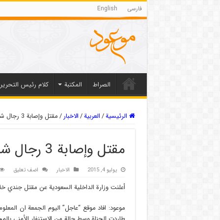
فارسی
English
الصراط
المکتبة
كلام رئيس التحرير
الرئيسية
/
العربیة
/
الاخبار
/
مقتل وإصابة 3 رجال شرطة سعوديين في الطائف
مقتل وإصابة 3 رجال شرطة سعوديين في الطائف
يوليو 4, 2015
الاخبار
اضف تعليق
أعلنت وزارة الداخلية السعودية عن مقتل جندي خل
موعود: افاد موقع “عاجل” اليوم الجمعة ان المع
طاردت الجناة وسط حالة من الاستنفار الأمني بالمح