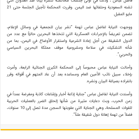
فاضل عباس ، وذلك في أولى جلسات محاكمته لنشره بياناً ضد العدوان التي
تشنه السعودية وحلفائها ضد اليمن. وقررت المحكمة تأجيل الجلسة حتى 21
مايو المقبل.
ووجهت النيابة لفاضل عباس تهمة “نشر بيان للجمعية في وسائل الإعلام،
تضمن تعريضاً بالإجراءات العسكرية التي تتخذها البحرين حاليّاً مع عدد من
الدول الشقيقة من أجل إعادة الشرعية واستقرار الأوضاع في اليمن، بما من
شأنه التشكيك في سلامة ومشروعية موقف مملكة البحرين السياسي
والحربي”.
وأحالت النيابة عباس محبوساً إلى المحكمة الكبرى الجنائية الرابعة، وأمرت
بإخلاء سبيل نائب الأمين العام ومساعده بعد أن عاد المتهم في أقواله وقرر
بانفراده بصياغة البيان ونشره.
وأسندت النيابة لفاضل عباس “جناية إذاعة أخبار وإشاعات كاذبة ومغرضة عمداً في
زمن الحرب، وبث دعايات مثيرة من شأنها إلحاق الضرر بالعمليات الحربية
للقوات المسلحة، وهي الجناية التي عقوبتها السجن مدة تصل إلى 10 سنوات،
فضلاً عن تهمة إهانة دول شقيقة علناً”.