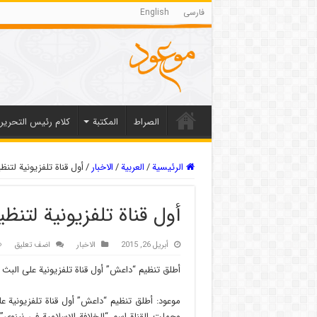
فارسی
English
الصراط
المکتبة
كلام رئيس التحرير
الرئيسية
/
العربیة
/
الاخبار
/
أول قناة تلفزيونية لت
أول قناة تلفزيونية لتن
أبريل 26, 2015
الاخبار
اضف تعليق
أطلق تنظيم “داعش” أول قناة تلفزيونية على البث ا
موعود: أطلق تنظيم “داعش” أول قناة تلفزيونية عل
وحملت القناة اسم “الخلافة الإسلامية في نينوى”،