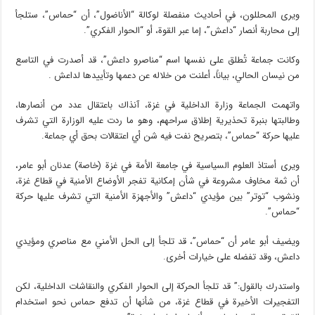
ويرى المحللون، في أحاديث منفصلة لوكالة “الأناضول”، أن “حماس”، ستلجأ
إلى محاربة أنصار “داعش”، إما عبر القوة، أو “الحوار الفكري”.
وكانت جماعة تُطلق على نفسها اسم “مناصرو داعش”، قد أصدرت في التاسع
من نيسان الحالي، بياناً، أعلنت من خلاله عن دعمها وتأييدها لداعش .
واتهمت الجماعة وزارة الداخلية في غزة، آنذاك باعتقال عدد من أنصارها،
وطالبتها بنبرة تحذيرية إطلاق سراحهم، وهو ما ردت عليه الوزارة التي تشرف
عليها حركة “حماس”، بتصريح نفت فيه شن أي اعتقالات بحق أي جماعة.
ويرى أستاذ العلوم السياسية في جامعة الأمة في غزة (خاصة) عدنان أبو عامر،
أن ثمة مخاوف مشروعة في شأن إمكانية تفجر الأوضاع الأمنية في قطاع غزة،
ونشوب “توتر” بين مؤيدي “داعش” والأجهزة الأمنية التي تشرف عليها حركة
“حماس”.
ويضيف أبو عامر أن “حماس”، قد تلجأ إلى الحل الأمني مع مناصري ومؤيدي
داعش، وقد تفضله على خيارات أخرى.
واستدرك بالقول:” قد تلجأ الحركة إلى الحوار الفكري والنقاشات الداخلية، لكن
التفجيرات الأخيرة في قطاع غزة، من شأنها أن تدفع حماس نحو استخدام