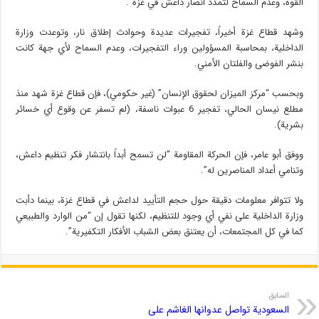
القوة، وعدم السماح لتمدد أنصار داعش في غزة”.
وشهد قطاع غزة أخيراً، تفجيرات عديدة وحوادث إطلاق نار، وتوعدت وزارة
الداخلية، بمحاسبة المسؤولين وراء التفجيرات، وعدم السماح لأي جهة كانت
بنشر الفوضى والفلتان الأمني.
وبحسب “مركز الميزان لحقوق الإنسان” (غير حكومي)، فإن قطاع غزة شهد منذ
مطلع نيسان الحالي، تفجير 6 عبوات ناسفة، (لم تسفر عن وقوع أي خسائر
بشرية).
ووفق أبو عامر، فإن الحركة المقاومة “لن تسمح أبداً بانتشار فكر تنظيم داعش،
وتنامي أعداد المناصرين له”.
ولا تتوافر معلومات دقيقة حول حجم التأييد لداعش في قطاع غزة، بينما دأبت
وزارة الداخلية على نفي أي وجود للتنظيم، لكنها تقول إن “من الوارد والطبيعي
كما في كل المجتمعات، أن يعتنق بعض الشباب الأفكار التكفيرية”.
السابق
السعودية تواصل عدوانها الغاشم على