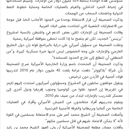
ستؤسس هذه الوحدة بتكلفة 529 مليون دولار من الإمارات. وسيتم استخدامها
في إحباط التمرد الداخلي والقيام بالعمليات الخاصة وحماية خطوط النفط
الدولية وناطحات السحاب من الهجمات.
وذكرت الصحيفة أن: قرار الاستعانة بوحدة من الجنود الأجانب اتخذ قبل موجة
من الاضطرابات الشعبية التي اجتاحت بعض البلاد العربية.
وقالت الصحيفة إن الإمارات تلقى بعض الدعم في واشنطن بالنسبة لمشروع
“برينس” الجديد، لكن لم يتضح ما إذا كانت تحظى بموافقة أميركية رسمية.
ونقلت الصحيفة عن مسؤول أميركي على دراية بالبرنامج قوله بان دول الخليج
الفارسي والإمارات على وجه الخصوص ليس لديها خبرة عسكرية كبيرة، و”من
المنطقي أن تتطلع إلى خارج الحدود للمساعدة”.
وذكرت الصحيفة أن المتحدث باسم وزارة الخارجية الأميركية صرح للصحيفة
بأن شركة “بلاكووتر” دفعت غرامة بلغت 42 مليون دولار عام 2010 لتدريبها
قوات أجنبية في الأردن دون ترخيص.
ويقول موظفون سابقون في المشروع ومسؤولون أميركيون استندت إليهم تايمز
في تقريرها إن الجنود نقلوا من كولومبيا وجنوب إفريقيا ودول أخرى إلى
معسكر للتدريب بالإمارات ابتداء من صيف عام 2010.
ويقوم بتدريبهم أفراد متقاعدون من الجيش الأميركي وأفراد في العمليات
الخاصة من ألمانيا وبريطانيا والفرقة الأجنبية الفرنسية.
وأضافت الصحيفة أن الشيخ محمد أصر على عدم الاستعانة بمسلمين في القوة
لأنه “لا يمكن الاعتماد عليهم في قتل مسلمين مثلهم”.
وأفادت مصادر مطلعة للصحيفة الأميركية أن ولي العهد الشيخ محمد بن زايد