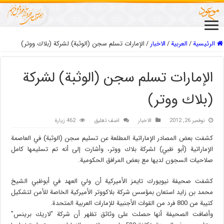
الرئيسية
/
العربیة
/
الاخبار
/
الإمارات تسلم سجن (الوثبة) لشركة (بلاك ووتر)
الإمارات تسلم سجن (الوثبة) لشركة
(بلاك ووتر)
نوفمبر 26, 2012
الاخبار
اضف تعليق
462 زيارة
كشفت بعض المصادر الإماراتية المطلعة عن تسليم سجن (الوثبة) في العاصمة
الإماراتية (أبو ظبي) لشركة بلاك ووتر، وأشارت إلى أنه تم تسليمها كامل
صلاحيات السجون لديها مع بعض المرافق الحكومية.
كشفت صحيفة نيويورك تايمز الأميركية أن ولي العهد في أبوظبي الشيخ
محمد بن زايد استعان بمؤسس شركة بلاكووتر الأميركية الخاصة للأمن لتشكيل
كتيبة من 800 فرد من القوات الأجنبية للإمارات العربية المتحدة.
وأضافت الصحيفة أنها حصلت على وثائق تظهر أن شركة “لاريك برينس”