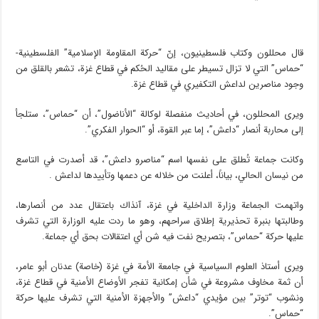
قال محللون وكتاب فلسطينيون، إنّ “حركة المقاومة الإسلامية” الفلسطينية-
“حماس” التي لا تزال تسيطر على مقاليد الحُكم في قطاع غزة، تشعر بالقلق من
وجود مناصرين لداعش التكفيري في قطاع غزة.
ويرى المحللون، في أحاديث منفصلة لوكالة “الأناضول”، أن “حماس”، ستلجأ
إلى محاربة أنصار “داعش”، إما عبر القوة، أو “الحوار الفكري”.
وكانت جماعة تُطلق على نفسها اسم “مناصرو داعش”، قد أصدرت في التاسع
من نيسان الحالي، بياناً، أعلنت من خلاله عن دعمها وتأييدها لداعش .
واتهمت الجماعة وزارة الداخلية في غزة، آنذاك باعتقال عدد من أنصارها،
وطالبتها بنبرة تحذيرية إطلاق سراحهم، وهو ما ردت عليه الوزارة التي تشرف
عليها حركة “حماس”، بتصريح نفت فيه شن أي اعتقالات بحق أي جماعة.
ويرى أستاذ العلوم السياسية في جامعة الأمة في غزة (خاصة) عدنان أبو عامر،
أن ثمة مخاوف مشروعة في شأن إمكانية تفجر الأوضاع الأمنية في قطاع غزة،
ونشوب “توتر” بين مؤيدي “داعش” والأجهزة الأمنية التي تشرف عليها حركة
“حماس”.