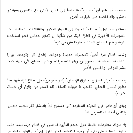
ويضيف أبو عامر أن “حماس”، قد تلجأ إلى الحل الأمني مع مناصري ومؤيدي
داعش، وقد تفضله على خيارات أخرى.
واستدرك بالقول:” قد تلجأ الحركة إلى الحوار الفكري والنقاشات الداخلية، لكن
التفجيرات الأخيرة في قطاع غزة، من شأنها أن تدفع حماس نحو استخدام
القوة، وعدم السماح لتمدد أنصار داعش في غزة”.
وشهد قطاع غزة أخيراً، تفجيرات عديدة وحوادث إطلاق نار، وتوعدت وزارة
الداخلية، بمحاسبة المسؤولين وراء التفجيرات، وعدم السماح لأي جهة كانت
بنشر الفوضى والفلتان الأمني.
وبحسب “مركز الميزان لحقوق الإنسان” (غير حكومي)، فإن قطاع غزة شهد منذ
مطلع نيسان الحالي، تفجير 6 عبوات ناسفة، (لم تسفر عن وقوع أي خسائر
بشرية).
ووفق أبو عامر، فإن الحركة المقاومة “لن تسمح أبداً بانتشار فكر تنظيم داعش،
وتنامي أعداد المناصرين له”.
ولا تتوافر معلومات دقيقة حول حجم التأييد لداعش في قطاع غزة، بينما دأبت
وزارة الداخلية على نفي أي وجود للتنظيم، لكنها تقول إن “من الوارد والطبيعي