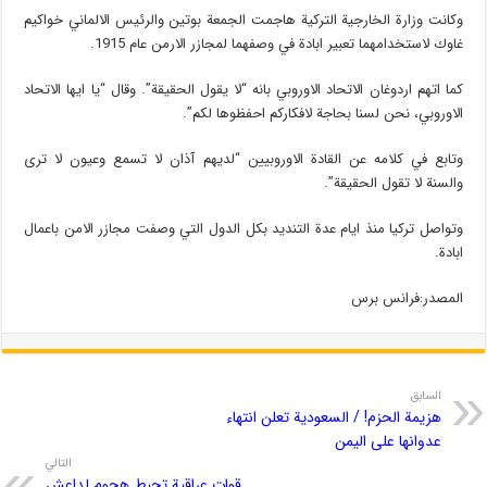
وكانت وزارة الخارجية التركية هاجمت الجمعة بوتين والرئيس الالماني خواكيم
غاوك لاستخدامهما تعبير ابادة في وصفهما لمجازر الارمن عام 1915.
كما اتهم اردوغان الاتحاد الاوروبي بانه “لا يقول الحقيقة”. وقال “يا ايها الاتحاد
الاوروبي، نحن لسنا بحاجة لافكاركم احفظوها لكم”.
وتابع في كلامه عن القادة الاوروبيين “لديهم آذان لا تسمع وعيون لا ترى
والسنة لا تقول الحقيقة”.
وتواصل تركيا منذ ايام عدة التنديد بكل الدول التي وصفت مجازر الامن باعمال
ابادة.
المصدر:فرانس برس
السابق
هزیمة الحزم! / السعودية تعلن انتهاء
عدوانها على اليمن
التالي
قوات عراقية تحبط هجوم لداعش