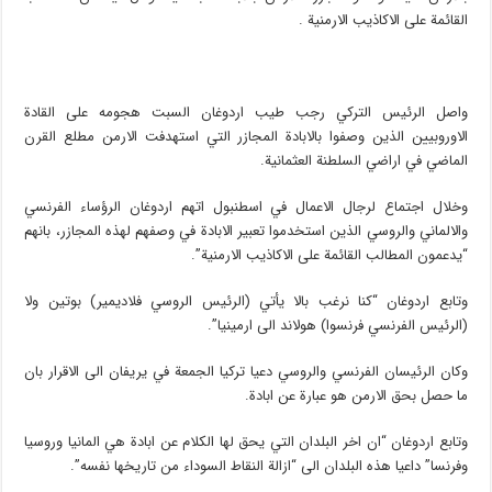
القائمة على الاكاذيب الارمنية .
واصل الرئيس التركي رجب طيب اردوغان السبت هجومه على القادة
الاوروبيين الذين وصفوا بالابادة المجازر التي استهدفت الارمن مطلع القرن
الماضي في اراضي السلطنة العثمانية.
وخلال اجتماع لرجال الاعمال في اسطنبول اتهم اردوغان الرؤساء الفرنسي
والالماني والروسي الذين استخدموا تعبير الابادة في وصفهم لهذه المجازر، بانهم
“يدعمون المطالب القائمة على الاكاذيب الارمنية”.
وتابع اردوغان “كنا نرغب بالا يأتي (الرئيس الروسي فلاديمير) بوتين ولا
(الرئيس الفرنسي فرنسوا) هولاند الى ارمينيا”.
وكان الرئيسان الفرنسي والروسي دعيا تركيا الجمعة في يريفان الى الاقرار بان
ما حصل بحق الارمن هو عبارة عن ابادة.
وتابع اردوغان “ان اخر البلدان التي يحق لها الكلام عن ابادة هي المانيا وروسيا
وفرنسا” داعيا هذه البلدان الى “ازالة النقاط السوداء من تاريخها نفسه”.